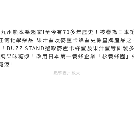
本九州熊本縣起家!至今有70多年歷史！被譽為日本
任何化學藥品!果汁蜜及麥盧卡蜂蜜更係皇牌產品之
！BUZZ STAND選取麥盧卡蜂蜜及果汁蜜等研製多
飲店既果味糖漿！改用日本第一養蜂企業「杉養蜂園
尾酒!
點擊圖片放大