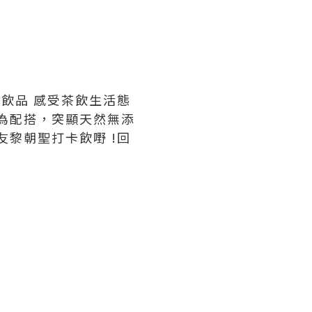
製飲品 感受茶飲生活態
為配搭，突顯天然無添
友黎朝聖打卡飲嘢 !回