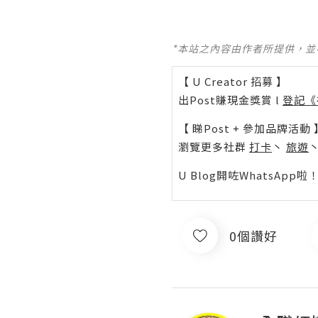
*本站之內容由作者所提供，
【 U Creator 招募 】
出Post賺現金獎賞 l
登記《
【 睇Post + 參加品牌活動 
瀏覽更多社群
打卡
丶
旅遊
U Blog開咗WhatsAp
0個讚好