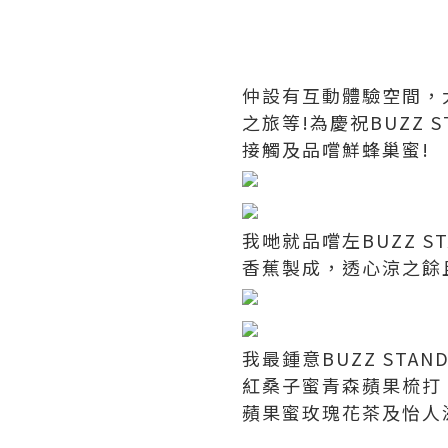
仲設有互動體驗空間，
之旅等!為慶祝BUZZ
接觸及品嚐鮮蜂巢蜜!
我哋就品嚐左BUZZ 
香蕉製成，透心涼之餘
我最鍾意BUZZ ST
紅桑子蜜青森蘋果梳打
蘋果蜜玫瑰花茶及怡人