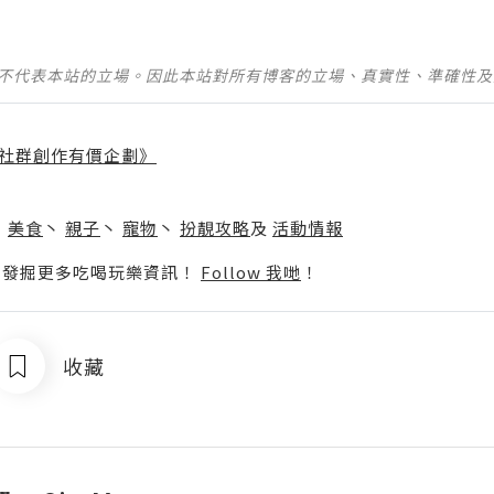
並不代表本站的立場。因此本站對所有博客的立場、真實性、準確性
社群創作有價企劃》
】
丶
美食
丶
親子
丶
寵物
丶
扮靚攻略
及
活動情報
p啦！發掘更多吃喝玩樂資訊！
Follow 我哋
！
收藏