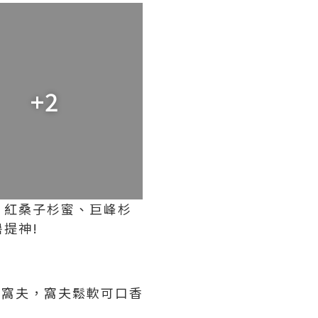
+2
、紅桑子杉蜜、巨峰杉
提神!
蜂蜜窩夫，窩夫鬆軟可口香