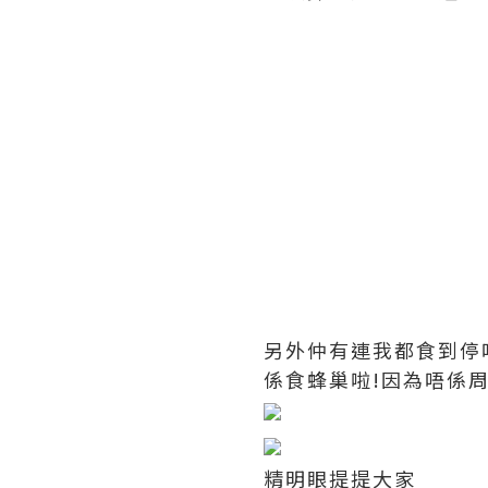
另外仲有連我都食到停
係食蜂巢啦!因為唔係
精明眼提提大家