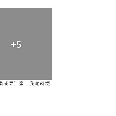
+5
巢或果汁蜜，我哋就梗