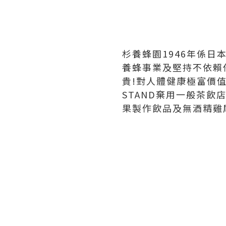
杉養蜂園1946年係日
養蜂事業及堅持不依賴
貴!對人體健康極富價值
STAND棄用一般茶
果製作飲品及無酒精雞