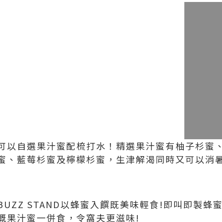
可以自選果汁蜜配梳打水！精選果汁蜜有柚子杉蜜
蜜、藍莓杉蜜及檸檬杉蜜，生津解渴同時又可以消暑
UZZ STAND以蜂蜜入饌既美味輕食!即叫即製
嘅果汁蜜一併食，令窩夫更滋味!