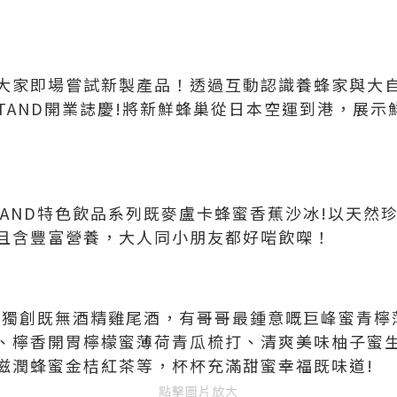
大家即場嘗試新製產品！透過互動認識養蜂家與大
 STAND開業誌慶!將新鮮蜂巢從日本空運到港，展
STAND特色飲品系列既麥盧卡蜂蜜香蕉沙冰!以天
且含豐富營養，大人同小朋友都好啱飲㗎！
AND獨創既無酒精雞尾酒，有哥哥最鍾意嘅巨峰蜜青
、檸香開胃檸檬蜜薄荷青瓜梳打、清爽美味柚子蜜
滋潤蜂蜜金桔紅茶等，杯杯充滿甜蜜幸福既味道!
點擊圖片放大