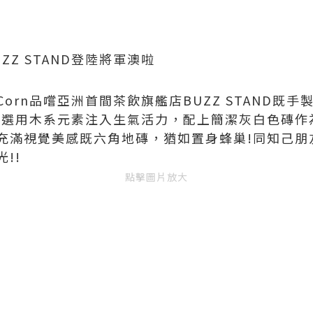
Z STAND登陸將軍澳啦
Corn品嚐亞洲首間茶飲旗艦店BUZZ STAND既手
！選用木系元素注入生氣活力，配上簡潔灰白色磚作
係充滿視覺美感既六角地磚，猶如置身蜂巢!同知己朋
!!
點擊圖片放大