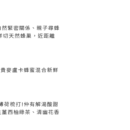
自然緊密關係、親子尋蜂
示鮮切天然蜂巢，近距離
然珍貴麥盧卡蜂蜜混合新鮮
檸薄荷梳打!仲有解渴酸甜
生薑西柚綠茶、清幽花香