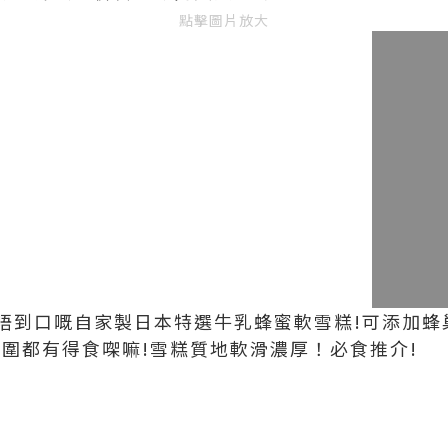
點擊圖片放大
唔到口嘅自家製日本特選牛乳蜂蜜軟雪糕!可添加蜂
周圍都有得食㗎嘛!雪糕質地軟滑濃厚！必食推介!