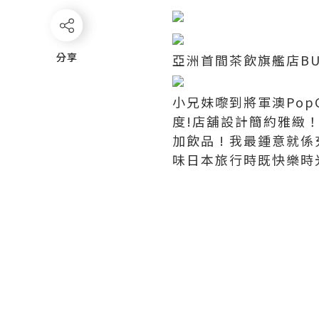
分享
分享
亞洲首間茶飲旗艦店BUZ
小兄妹嚟到將軍澳Pop
度!店舖設計簡約雅緻
加飲品 ! 我最鍾意就
味日本旅行時既快樂時光