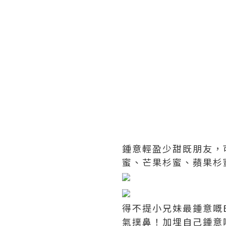
鍾意輕盈少甜既朋友，
蜜、芒果杉蜜、蘋果杉
得不提小兄妹最鍾意嘅B
氣撲鼻！加埋自己鍾意