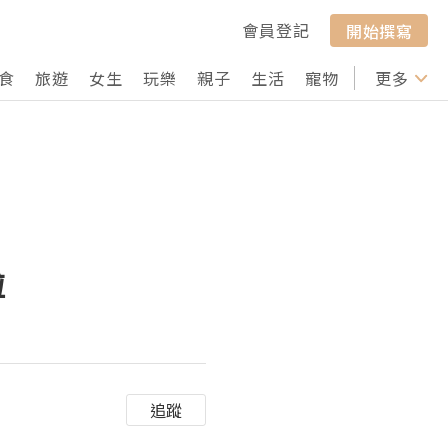
會員登記
開始撰寫
食
旅遊
女生
玩樂
親子
生活
寵物
行山
更多
打卡
啦
追蹤