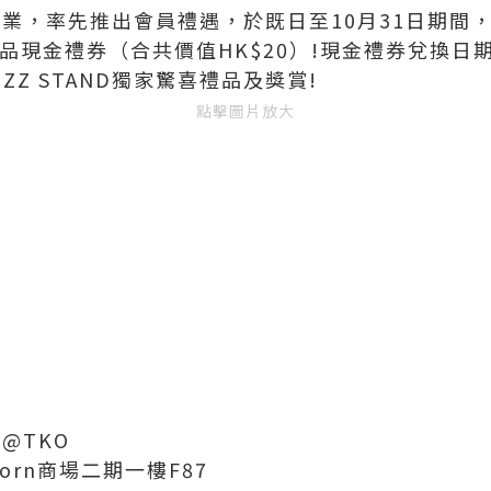
慶祝開業，率先推出會員禮遇，於既日至10月31日期
飲品現金禮券（合共價值HK$20）!現金禮券兌換日期
Z STAND獨家驚喜禮品及獎賞!
點擊圖片放大
n@TKO
orn商場二期一樓F87