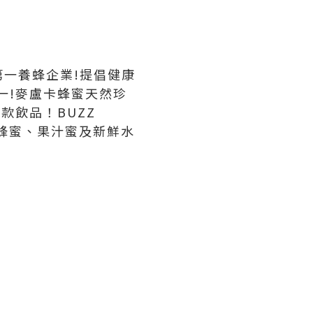
第一養蜂企業!提倡健康
一!麥盧卡蜂蜜天然珍
款飲品！BUZZ
」蜂蜜、果汁蜜及新鮮水