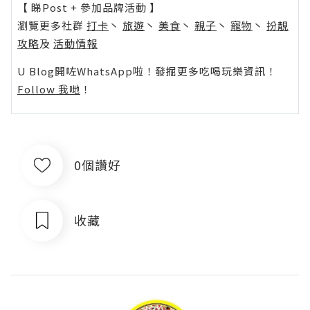
【 睇Post + 參加品牌活動 】
瀏覽更多社群
打卡
丶
旅遊
丶
美食
丶
親子
丶
寵物
丶
扮靚
攻略
及
活動情報
U Blog開咗WhatsApp啦！發掘更多吃喝玩樂資訊！
Follow 我哋
！
0個讚好
收藏