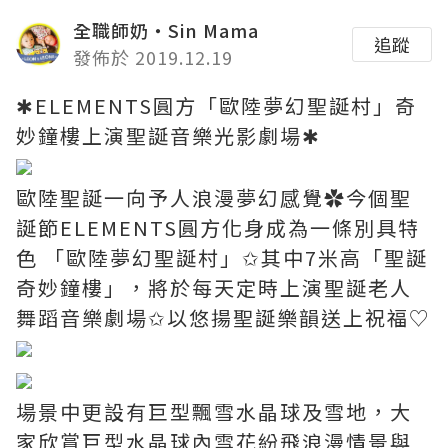
全職師奶‧Sin Mama
追蹤
發佈於 2019.12.19
✱ELEMENTS圓方「歐陸夢幻聖誕村」奇
妙鐘樓上演聖誕音樂光影劇場✱
歐陸聖誕一向予人浪漫夢幻感覺✿今個聖
誕節ELEMENTS圓方化身成為一條別具特
色 「歐陸夢幻聖誕村」✩其中7米高「聖誕
奇妙鐘樓」，將於每天定時上演聖誕老人
舞蹈音樂劇場✩以悠揚聖誕樂韻送上祝福♡
場景中更設有巨型飄雪水晶球及雪地，大
家欣賞巨型水晶球內雪花紛飛浪漫情景與