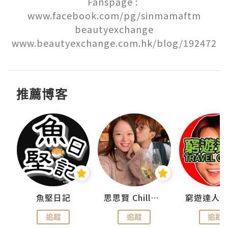
Fanspage : 
www.facebook.com/pg/sinmamaftm

beautyexchange

www.beautyexchange.com.hk/blog/192472
推薦博客
urnal
魚堅日記
思思賢 ChillMyBabe
追蹤
追蹤
追蹤