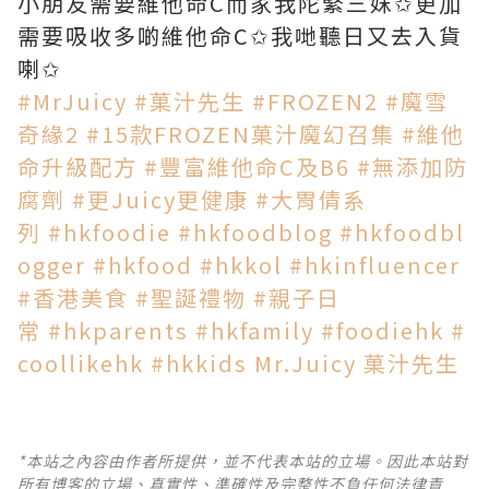
小朋友需要維他命C而家我陀緊三妺✩更加
需要吸收多啲維他命C✩我哋聽日又去入貨
喇✩
#MrJuicy
#菓汁先生
#FROZEN2
#魔雪
奇緣2
#15款FROZEN菓汁魔幻召集
#維他
命升級配方
#豐富維他命C及B6
#無添加防
腐劑
#更Juicy更健康
#大胃倩系
列
#hkfoodie
#hkfoodblog
#hkfoodbl
ogger
#hkfood
#hkkol
#hkinfluencer
#香港美食
#聖誕禮物
#親子日
常
#hkparents
#hkfamily
#foodiehk
#
coollikehk
#hkkids
Mr.Juicy 菓汁先生
*本站之內容由作者所提供，並不代表本站的立場。因此本站對
所有博客的立場、真實性、準確性及完整性不負任何法律責