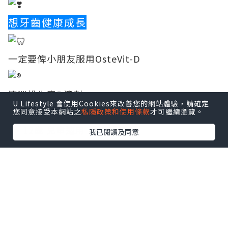
想牙齒健康成長
一定要俾小朋友服用OsteVit-D
澳洲維生素D滴劑
U Lifestyle 會使用Cookies來改善您的網站體驗，請確定
您同意接受本網站之
私隱政策和使用條款
才可繼續瀏覽。
0 - 12歲 兒童適用
我已閱讀及同意
點擊圖片放大
每瓶含75000 IU Vitamin D（每滴200 IU）