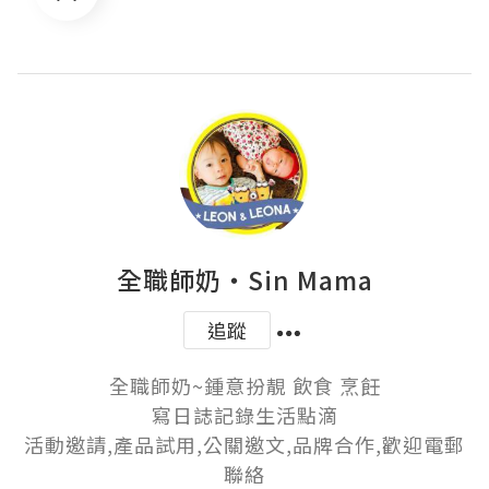
全職師奶‧Sin Mama
追蹤
全職師奶~鍾意扮靚 飲食 烹飪

寫日誌記錄生活點滴

活動邀請,產品試用,公關邀文,品牌合作,歡迎電郵
聯絡
