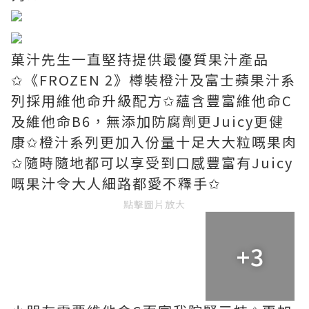
菓汁先生一直堅持提供最優質果汁產品
✩《FROZEN 2》樽裝橙汁及富士蘋果汁系
列採用維他命升級配方✩蘊含豐富維他命C
及維他命B6，無添加防腐劑更Juicy更健
康✩橙汁系列更加入份量十足大大粒嘅果肉
✩隨時隨地都可以享受到口感豐富有Juicy
嘅果汁令大人細路都愛不釋手✩
點擊圖片放大
+3