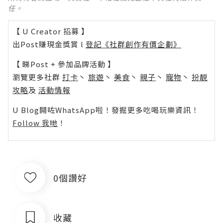
任。
【 U Creator 招募 】
出Post賺現金獎賞 l
登記《社群創作有價企劃》
【 睇Post + 參加品牌活動 】
瀏覽更多社群
打卡
丶
旅遊
丶
美食
丶
親子
丶
寵物
丶
扮靚
攻略
及
活動情報
U Blog開咗WhatsApp啦！發掘更多吃喝玩樂資訊！
Follow 我哋
！
0個讚好
收藏