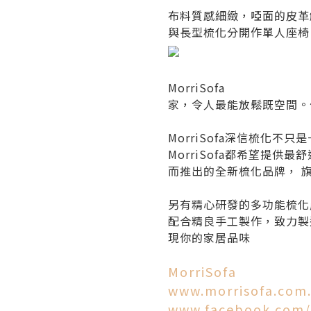
布料質感細緻，啞面的皮革觸感
與長型梳化分開作單人座椅
MorriSofa
家，令人最能放鬆既空間。
MorriSofa深信梳化
MorriSofa都希望提供
而推出的全新梳化品牌， 旗下
另有精心研發的多功能梳化產
配合精良手工製作，致力製
現你的家居品味
MorriSofa
www.morrisofa.com
www.facebook.com/