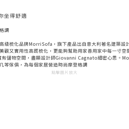
你坐得舒適
格調
化品牌MorriSofa，旗下產品出自意大利著名建築設計師 Gi
觀又實用性高既梳化，更能夠幫助用家善用家中每一寸空間，例
藏有儲物空間，盡顯設計師Giovanni Cagnato細密心思。Mo
几等傢俱，為每個家居營造時尚摩登格調
點擊圖片放大