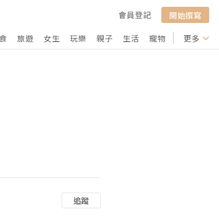
會員登記
開始撰寫
食
旅遊
女生
玩樂
親子
生活
寵物
行山
更多
打卡
追蹤