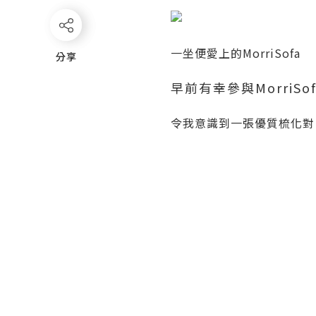
一坐便愛上的MorriSofa
分享
分享
早前有幸參與MorriSofa
令我意識到一張優質梳化對