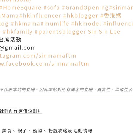
#HomeSquare
#sofa
#GrandOpening
#sinma
nMama
#hkinfluencer
#hkblogger
#香港媽
log
#hkmama
#mumlife
#hkmodel
#influenc
e
#hkfamily
#parentsblogger
Sin Sin Lee
出席活動
m@gmail.com
stagram.com/sinmamaftm
w.facebook.com/sinmamaftm
並不代表本站的立場。因此本站對所有博客的立場、真實性、準確性
社群創作有價企劃》
】
丶
美食
丶
親子
丶
寵物
丶
扮靚攻略
及
活動情報