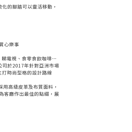
轉角梳化的腳踏可以靈活移動，
賞心樂事
書、睇電視、食零食飲咖啡…
限公司於2017年針對亞洲市場
刀，主打時尚型格的設計路線
品採用高級皮革及布質面料，
為客廳作出最佳的點綴，展