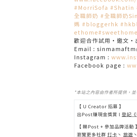
#MorriSofa
#Shatin
全職師奶
#全職師奶Si
媽
#bloggerhk
#hkb
ethome
#sweethom
歡迎合作試用·邀文·
Email : sinmamaft
Instagram :
www.in
Facebook page :
ww
*本站之內容由作者所提供，
【 U Creator 招募 】
出Post賺現金獎賞 l
登記《
【 睇Post + 參加品牌活動 
瀏覽更多社群
打卡
丶
旅遊