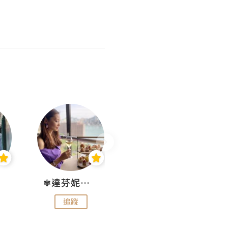
✾達芬妮•愛孩子•愛生活✾
wendysugar享受生活gogogo
追蹤
追蹤