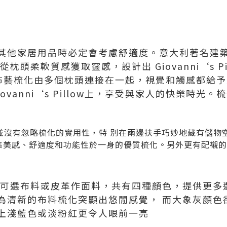
他家居用品時必定會考慮舒適度。意大利著名建築設計
從枕頭柔軟質感獲取靈感，設計出 Giovanni‘s Pi
illow 布藝梳化由多個枕頭連接在一起，視覺和觸感都
ovanni‘s Pillow上，享受與家人的快樂時光
nato並沒有忽略梳化的實用性，特 別在兩邊扶手巧妙地藏有儲物空間
一張集美感、舒適度和功能性於一身的優質梳化。另外更有配襯
腳梳化可選布料或皮革作面料，共有四種顏色，提供更
為清新的布料梳化突顯出悠閒感覺， 而大象灰顏色
上淺藍色或淡粉紅更令人眼前一亮