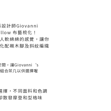
師Giovanni
llow 布藝梳化！
給予人軟綿綿的感覺，讓你
。梳化配襯木腳及斜紋編織
，讓Giovanni‘s
的組合茶几以供選擇喔
多選擇，不同面料和色調
卻散發摩登和型格味