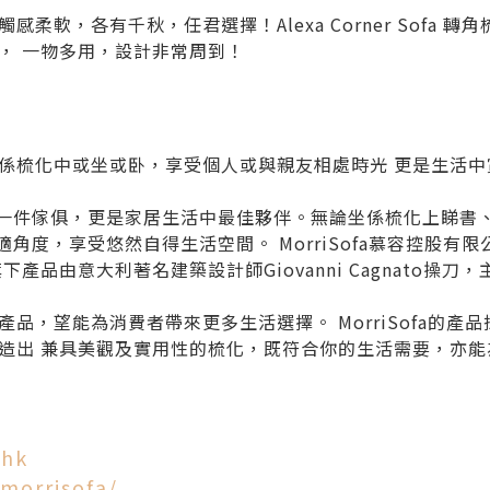
柔軟，各有千秋，任君選擇！Alexa Corner Sofa 
， 一物多用，設計非常周到！
係梳化中或坐或卧，享受個人或與親友相處時光 更是生活中
不只是一件傢俱，更是家居生活中最佳夥伴。無論坐係梳化上睇
最舒適角度，享受悠然自得生活空間。 MorriSofa慕容控股有
產品由意大利著名建築設計師Giovanni Cagnato操
品，望能為消費者帶來更多生活選擇。 MorriSofa的產
造出 兼具美觀及實用性的梳化，既符合你的生活需要，亦能
.hk
morrisofa/