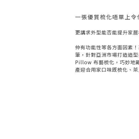
一張優質梳化唔單上令
更講求外型能否能提升家居
仲有功能性等各方面因素！高級梳
筆，針對亞洲市場打造造型美
Pillow 布藝梳化，巧妙地
產迎合用家口味既梳化、茶