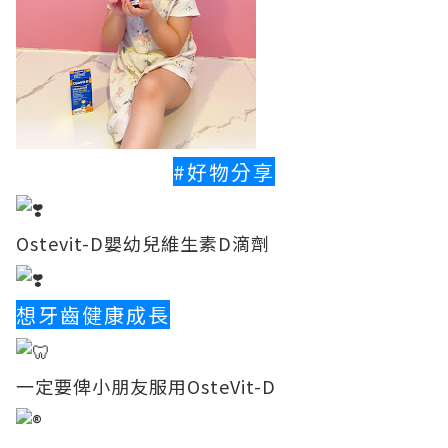
#好物分享
Ostevit-D嬰幼兒維生素D滴劑
想牙齒健康成長
一定要俾小朋友服用OsteVit-D