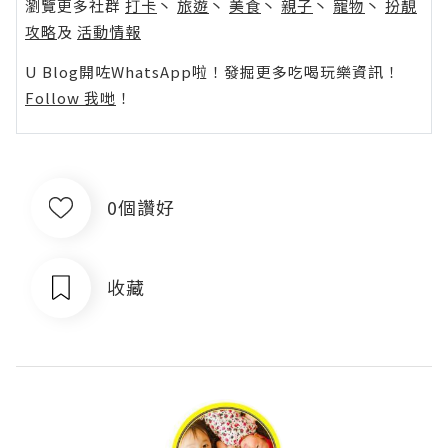
瀏覽更多社群
打卡
丶
旅遊
丶
美食
丶
親子
丶
寵物
丶
扮靚
攻略
及
活動情報
U Blog開咗WhatsApp啦！發掘更多吃喝玩樂資訊！
Follow 我哋
！
0個讚好
收藏