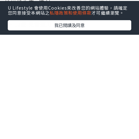
澳洲維生素D滴劑
U Lifestyle 會使用Cookies來改善您的網站體驗，請確定
您同意接受本網站之
私隱政策和使用條款
才可繼續瀏覽。
0 - 12歲 兒童適用
我已閱讀及同意
點擊圖片放大
每瓶含75000 IU Vitamin D（每滴200 IU）
無糖無色素
每瓶含有375滴．香甜奶油味