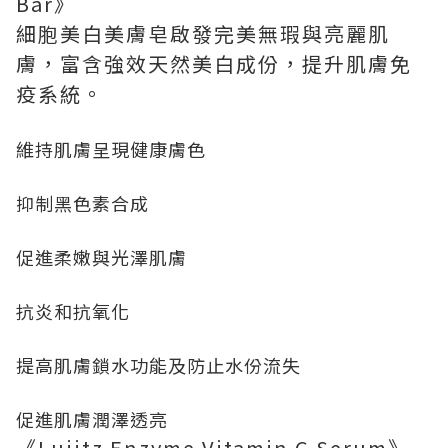
Bar》
細胞美白美膚皂啟發完美無瑕與亮麗肌
膚，富含強效天然美白成份，提升肌膚免
疫系統。
維持肌膚呈現健康膚色
抑制黑色素合成
促進柔嫩與光澤肌膚
抗炎和抗氧化
提高肌膚鎖水功能及防止水份流失
促進肌膚潤澤透亮
《Luiitz Enzyme Vitamin C Serum》