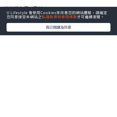
澳洲維生素D滴劑
U Lifestyle 會使用Cookies來改善您的網站體驗，請確定
您同意接受本網站之
私隱政策和使用條款
才可繼續瀏覽。
0 - 12歲 兒童適用
我已閱讀及同意
點擊圖片放大
每瓶含75000 IU Vitamin D（每滴200 IU）
無糖無色素
每瓶含有375滴．香甜奶油味