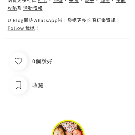
瀏覽更多社群
打卡
丶
旅遊
丶
美食
丶
親子
丶
寵物
丶
扮靚
攻略
及
活動情報
U Blog開咗WhatsApp啦！發掘更多吃喝玩樂資訊！
Follow 我哋
！
0個讚好
收藏