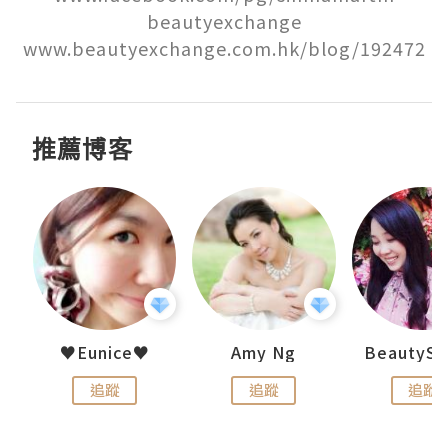
beautyexchange

www.beautyexchange.com.hk/blog/192472
推薦博客
h 夏沫
♥Eunice♥
Amy Ng
追蹤
追蹤
追蹤