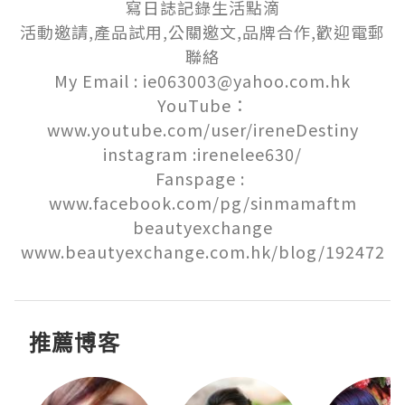
寫日誌記錄生活點滴

活動邀請,產品試用,公關邀文,品牌合作,歡迎電郵
聯絡

My Email : ie063003@yahoo.com.hk

YouTube：
www.youtube.com/user/ireneDestiny

instagram :irenelee630/

Fanspage : 
www.facebook.com/pg/sinmamaftm

beautyexchange

www.beautyexchange.com.hk/blog/192472
推薦博客