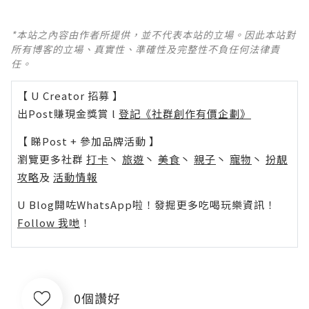
*本站之內容由作者所提供，並不代表本站的立場。因此本站對
所有博客的立場、真實性、準確性及完整性不負任何法律責
任。
【 U Creator 招募 】
出Post賺現金獎賞 l
登記《社群創作有價企劃》
【 睇Post + 參加品牌活動 】
瀏覽更多社群
打卡
丶
旅遊
丶
美食
丶
親子
丶
寵物
丶
扮靚
攻略
及
活動情報
U Blog開咗WhatsApp啦！發掘更多吃喝玩樂資訊！
Follow 我哋
！
0個讚好