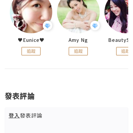
h 夏沫
♥Eunice♥
Amy Ng
追蹤
追蹤
追蹤
發表評論
登入
發表評論