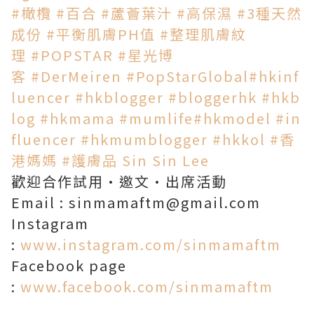
#橄欖
#百合
#蘆薈葉汁
#高保濕
#3種天然
成份
#平衡肌膚PH值
#整理肌膚紋
理
#POPSTAR
#星光博
客
#DerMeiren
#PopStarGlobal
#hkinf
luencer
#hkblogger
#bloggerhk
#hkb
log
#hkmama
#mumlife
#hkmodel
#in
fluencer
#hkmumblogger
#hkkol
#香
港媽媽
#護膚品
Sin Sin Lee
歡迎合作試用·邀文·出席活動
Email : sinmamaftm@gmail.com
Instagram
:
www.instagram.com/sinmamaftm
Facebook page
:
www.facebook.com/sinmamaftm