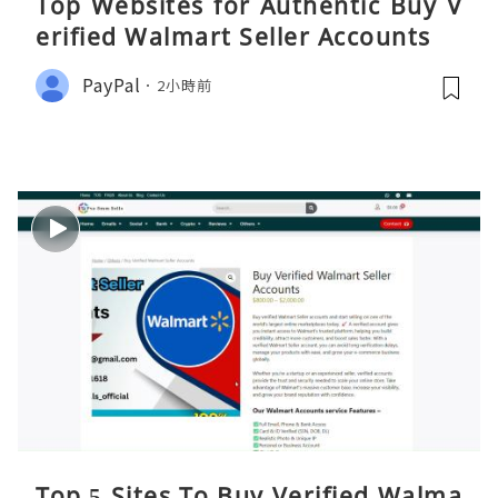
Top Websites for Authentic Buy V
erified Walmart Seller Accounts
PayPal
2小時前
Top 5 Sites To Buy Verified Walma