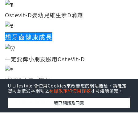
Ostevit-D嬰幼兒維生素D滴劑
想牙齒健康成長
一定要俾小朋友服用OsteVit-D
澳洲維生素D滴劑
U Lifestyle 會使用Cookies來改善您的網站體驗，請確定
您同意接受本網站之
私隱政策和使用條款
才可繼續瀏覽。
0 - 12歲 兒童適用
我已閱讀及同意
點擊圖片放大