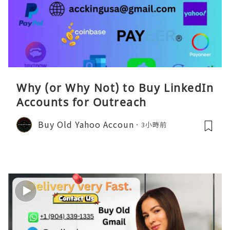
Why (or Why Not) to Buy LinkedIn
Accounts for Outreach
Buy Old Yahoo Accoun
3小時前