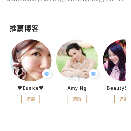
推薦博客
h 夏沫
♥Eunice♥
Amy Ng
追蹤
追蹤
追蹤