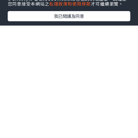
您同意接受本網站之
私隱政策和使用條款
才可繼續瀏覽。
0 - 12歲 兒童適用
我已閱讀及同意
點擊圖片放大
每瓶含75000 IU Vitamin D（每滴200 IU）
無糖無色素
每瓶含有375滴．香甜奶油味
澳洲製造