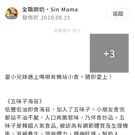
全職師奶‧Sin Mama
追蹤
發佈於 2018.08.15
點擊圖片放大
+3
當小兄妹遇上嗎哪有機站小食•隨即愛上！
《五味子海苔》
低鹽低油即食海苔，加入了五味子。小朋友食完
都話不油不膩，入口爽脆惹味，乃伴食妙品。五
味子是韓國人氣食品, 被認為有調節體質及生理機
能、滋補養生、增強體力、精神旺盛、幫助入