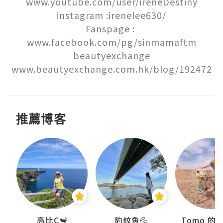
www.youtube.com/user/ireneDestiny

instagram :irenelee630/

Fanspage : 
www.facebook.com/pg/sinmamaftm

beautyexchange

www.beautyexchange.com.hk/blog/192472
推薦博客
)
高比C🐒
豹紋魚💦