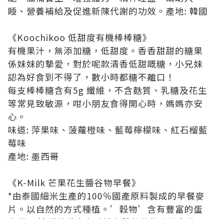
睡、營養補給及促進新陳代謝的功效。產地: 韓國
《Koochikoo 低甜度有機棒棒糖》
有機果汁，無添加糖，低甜度。香香甜甜的糖果
係妹妹的摯愛，對於呢款清香低甜嘅糖，小兄妹
認為好食到不得了，數小時都糖不離口！
每支棒棒糖含有5g 纖維，不含麩質、乳糖及花生
等常見致敏源，咁小朋友食得開心時，媽媽亦安
心。
味道: 萍果味、菠蘿橙味、藍莓檸檬味、紅石榴藍
莓味
產地: 墨西哥
《K-Milk 芒果花生醬谷物早餐》
*由泰國細米生產的100％國產原料製成的早餐麥
片。以自然的方式種植。’穀物’含有豐富的蛋