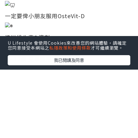
一定要俾小朋友服用OsteVit-D
澳洲維生素D滴劑
U Lifestyle 會使用Cookies來改善您的網站體驗，請確定
您同意接受本網站之
私隱政策和使用條款
才可繼續瀏覽。
0 - 12歲 兒童適用
我已閱讀及同意
點擊圖片放大
每瓶含75000 IU Vitamin D（每滴200 IU）
無糖無色素