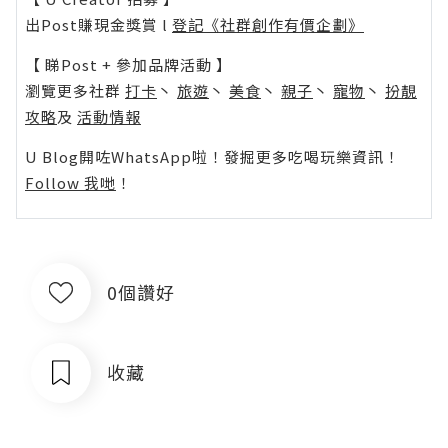
出Post賺現金獎賞 l
登記《社群創作有價企劃》
【 睇Post + 參加品牌活動 】
瀏覽更多社群
打卡
丶
旅遊
丶
美食
丶
親子
丶
寵物
丶
扮靚
攻略
及
活動情報
U Blog開咗WhatsApp啦！發掘更多吃喝玩樂資訊！
Follow 我哋
！
0個讚好
收藏