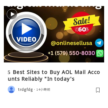
5 Best Sites to Buy AOL Mail Acco
unts Reliably "In today's
trdgfdg
14小時前