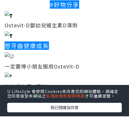
#好物分享
Ostevit-D嬰幼兒維生素D滴劑
想牙齒健康成長
一定要俾小朋友服用OsteVit-D
澳洲維生素D滴劑
U Lifestyle 會使用Cookies來改善您的網站體驗，請確定
您同意接受本網站之
私隱政策和使用條款
才可繼續瀏覽。
0 - 12歲 兒童適用
我已閱讀及同意
點擊圖片放大