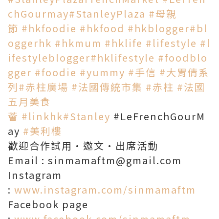
chGourmay
#StanleyPlaza
#母親
節
#hkfoodie
#hkfood
#hkblogger
#bl
oggerhk
#hkmum
#hklife
#lifestyle
#l
ifestyleblogger
#hklifestyle
#foodblo
gger
#foodie
#yummy
#手信
#大胃倩系
列
#赤柱廣場
#法國傳統市集
#赤柱
#法國
五月美食
薈
#linkhk
#Stanley
#LeFrenchGourM
ay
#美利樓
歡迎合作試用·邀文·出席活動
Email : sinmamaftm@gmail.com
Instagram
:
www.instagram.com/sinmamaftm
Facebook page
:
www.facebook.com/sinmamaftm