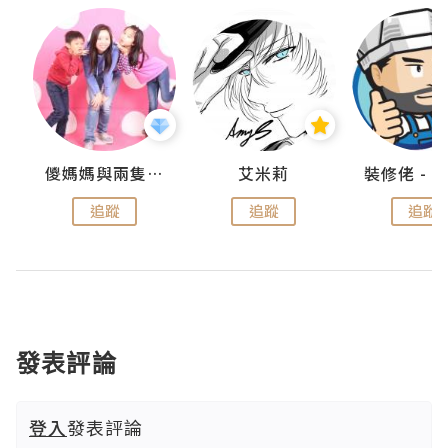
點滴
儍媽媽與兩隻小魔怪之家
艾米莉
追蹤
追蹤
追蹤
發表評論
登入
發表評論