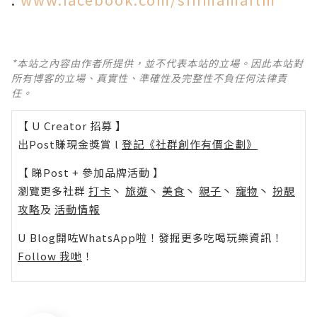
*本站之內容由作者所提供，並不代表本站的立場。因此本站對
所有博客的立場、真實性、準確性及完整性不負任何法律責
任。
【 U Creator 招募 】
出Post賺現金獎賞 l
登記《社群創作有價企劃》
【 睇Post + 參加品牌活動 】
瀏覽更多社群
打卡
丶
旅遊
丶
美食
丶
親子
丶
寵物
丶
扮靚
攻略
及
活動情報
U Blog開咗WhatsApp啦！發掘更多吃喝玩樂資訊！
Follow 我哋
！