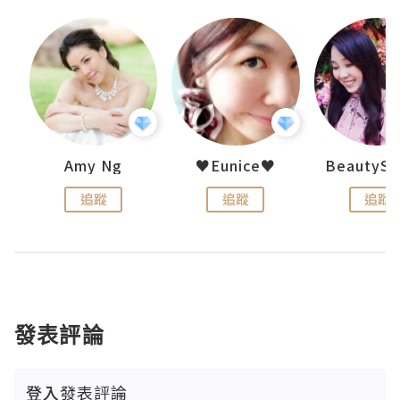
h 夏沫
Amy Ng
♥Eunice♥
追蹤
追蹤
追蹤
發表評論
登入
發表評論