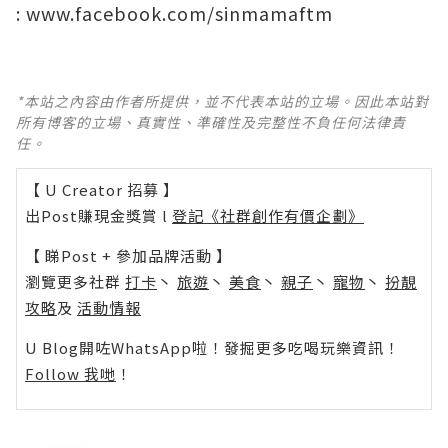
:
www.facebook.com/sinmamaftm
*本站之內容由作者所提供，並不代表本站的立場。因此本站對
所有博客的立場、真實性、準確性及完整性不負任何法律責
任。
【 U Creator 招募 】
出Post賺現金獎賞 l
登記《社群創作有價企劃》
【 睇Post + 參加品牌活動 】
瀏覽更多社群
打卡
丶
旅遊
丶
美食
丶
親子
丶
寵物
丶
扮靚
攻略
及
活動情報
U Blog開咗WhatsApp啦！發掘更多吃喝玩樂資訊！
Follow 我哋
！