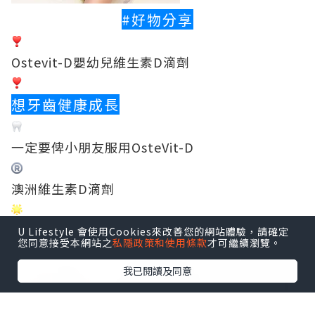
#好物分享
Ostevit-D嬰幼兒維生素D滴劑
想牙齒健康成長
一定要俾小朋友服用OsteVit-D
澳洲維生素D滴劑
0 - 12歲 兒童適用
U Lifestyle 會使用Cookies來改善您的網站體驗，請確定
您同意接受本網站之
私隱政策和使用條款
才可繼續瀏覽。
點擊圖片放大
我已閱讀及同意