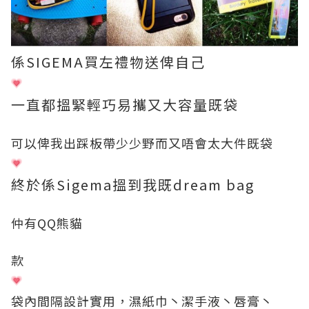
係SIGEMA買左禮物送俾自己
一直都搵緊輕巧易攜又大容量既袋
可以俾我出踩板帶少少野而又唔會太大件既袋
終於係Sigema搵到我既dream bag
仲有QQ熊貓
款
袋內間隔設計實用，濕紙巾丶潔手液丶唇膏丶