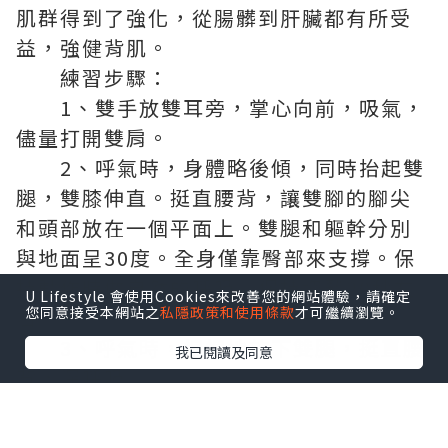
肌群得到了強化，從腸髒到肝臟都有所受
益，強健背肌。
練習步驟：
1、雙手放雙耳旁，掌心向前，吸氣，
儘量打開雙肩。
2、呼氣時，身體略後傾，同時抬起雙
腿，雙膝伸直。挺直腰背，讓雙腳的腳尖
和頭部放在一個平面上。雙腿和軀幹分別
與地面呈30度。全身僅靠臀部來支撐。保
持動作時做自然的呼吸。保持姿勢20秒左
U Lifestyle 會使用Cookies來改善您的網站體驗，請確定
您同意接受本網站之
私隱政策和使用條款
才可繼續瀏覽。
右。
3、呼氣時，慢慢地放下雙腿，挺直腰
我已閱讀及同意
背，深呼吸。
Tips：
男仕脫毛
請在動作的起勢時將
雙手放在耳後(而非頸後)，頸後抱頭的姿勢