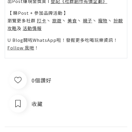
出Post賺現金獎賞 l
登記《社群創作有價企劃》
【 睇Post + 參加品牌活動 】
瀏覽更多社群
打卡
丶
旅遊
丶
美食
丶
親子
丶
寵物
丶
扮靚
攻略
及
活動情報
U Blog開咗WhatsApp啦！發掘更多吃喝玩樂資訊！
Follow 我哋
！
0個讚好
收藏