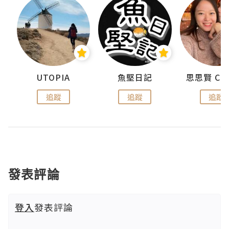
urnal
UTOPIA
魚堅日記
追蹤
追蹤
追蹤
發表評論
登入
發表評論