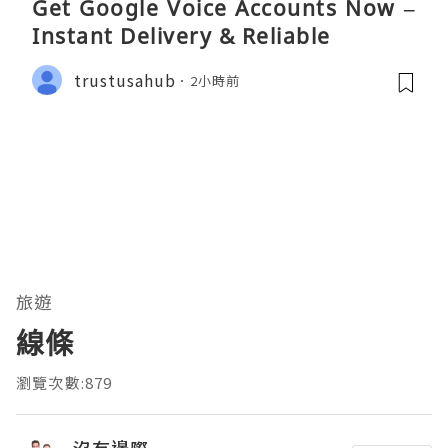
Get Google Voice Accounts Now –
Instant Delivery & Reliable
trustusahub
2小時前
旅遊
線條
瀏覽次數:879