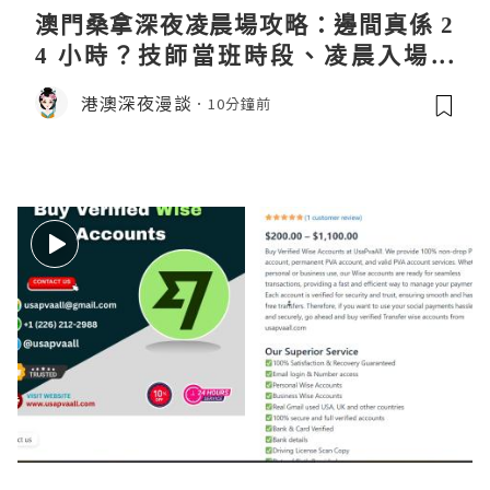
澳門桑拿深夜凌晨場攻略：邊間真係 2
4 小時？技師當班時段、凌晨入場流
程、過夜安排一次過講清
港澳深夜漫談
10分鐘前