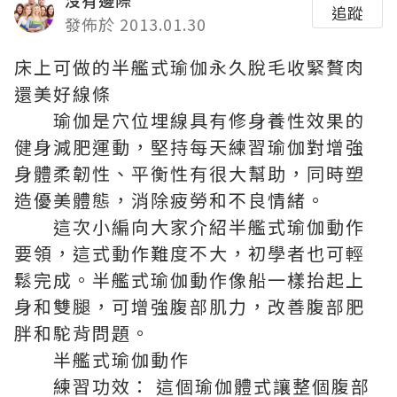
沒有邊際
追蹤
發佈於 2013.01.30
床上可做的半艦式瑜伽
永久脫毛
收緊贅肉
還美好線條
瑜伽是
穴位埋線
具有修身養性效果的
健身減肥運動，堅持每天練習瑜伽對增強
身體柔韌性、平衡性有很大幫助，同時塑
造優美體態，消除疲勞和不良情緒。
這次小編向大家介紹半艦式瑜伽動作
要領，這式動作難度不大，初學者也可輕
鬆完成。半艦式瑜伽動作像船一樣抬起上
身和雙腿，可增強腹部肌力，改善腹部肥
胖和駝背問題。
半艦式瑜伽動作
練習功效： 這個瑜伽體式讓整個腹部