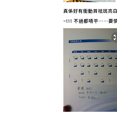
真係好有衝動買祛斑亮白修
~!!! 不過都唔平……