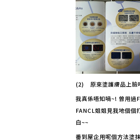
(2) 原來塗護膚品上臉唔
我真係唔知喎~! 曾用過F
FANCL姐姐見我地個
白~~
番到屋企用呢個方法塗抹護