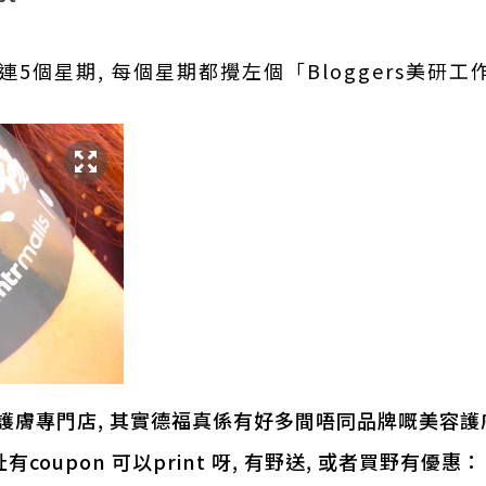
一連5個星期, 每個星期都攪左個「Bloggers美研
護膚專門店, 其實德福真係有好多間唔同品牌嘅美容護膚
網址有coupon 可以print 呀, 有野送, 或者買野有優惠：