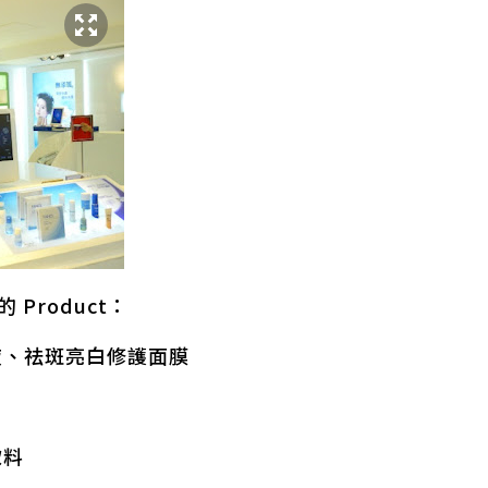
的 Product：
液、祛斑亮白修護面膜
飲料