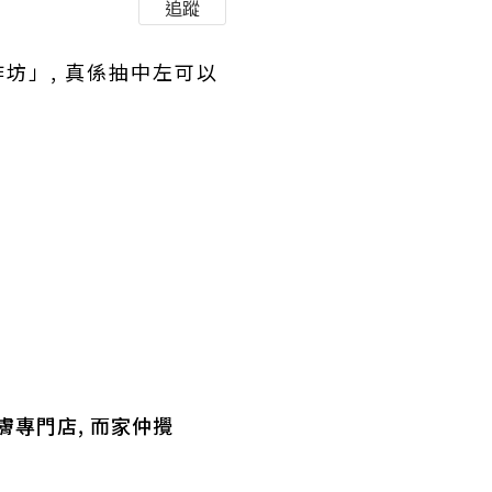
追蹤
工作坊」, 真係抽中左可以
專門店, 而家仲攪