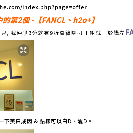
.she.com/index.php?page=offer
第2個 -【FANCL、h2o+】
F
寵兒, 我仲爭3分就有9折會籍喇~!!! 咁就一於講左
一下美白成因 & 點樣可以白D、靚D。