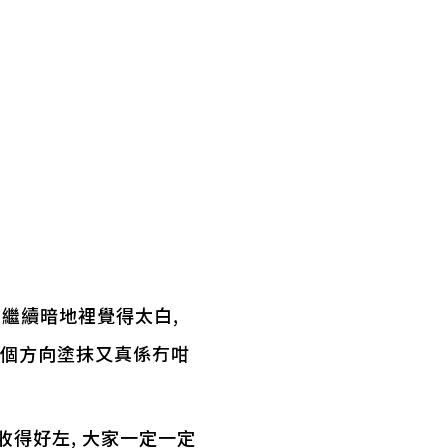
, 繼續暗地裡覺得太白,
住一個方向塗抹又真係冇咁
收得好左, 大家一定一定