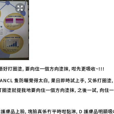
好打圈塗, 要向住一個方向塗抹, 咁先更吸收~!!!
ANCL 隻防曬覺得太白, 果日即時試上手, 又係打圈塗
個打圈塗就提我地要向住一個方向塗抹, 之後一試, 向
膚品上臉, 塊臉真係冇平時咁黏淋, D 護膚品明顯吸