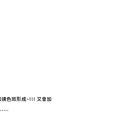
速色斑形成~!!! 又會加
……