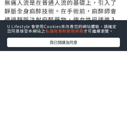
無痛人流是在普通人流的基礎上，引入了
靜脈全身麻醉技術。在手術前，麻醉師會
通過靜脈注射麻醉藥物，使女性迅速進入
U Lifestyle 會使用Cookies來改善您的網站體驗，請確定
睡眠狀態，在無痛、無意識的狀態下完成
您同意接受本網站之
私隱政策和使用條款
才可繼續瀏覽。
手術。整個手術過程與普通人流相似，醫
我已閱讀及同意
生同樣會擴張宮頸、使用負壓吸引器吸出
胚胎組織，但女性因處於麻醉狀態，不會
感受到疼痛。
二、疼痛感受
普通人流
如前所述，普通人流手術過程中疼痛感較
為強烈。宮頸擴張是手術中疼痛的主要來
源之一，因為宮頸內富含神經末梢，對刺
激非常敏感。此外，吸引器在子宮內操作
時，也會引起子宮收縮和牽拉，導致腹部