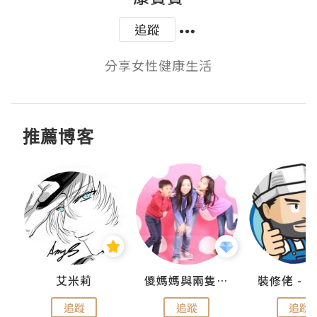
追蹤
分享女性健康生活
推薦博客
點滴
艾米莉
儍媽媽與兩隻小魔怪之家
追蹤
追蹤
追蹤