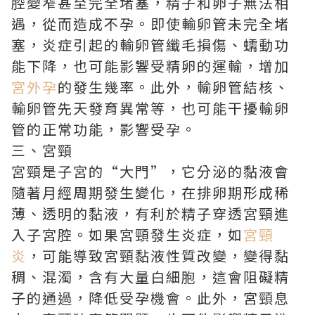
腔變窄甚至完全堵塞，精子和卵子無法相
遇，從而造成不孕。即使輸卵管未完全堵
塞，炎症引起的輸卵管纖毛損傷、蠕動功
能下降，也可能影響受精卵的運輸，增加
宮外孕
的發生幾率。此外，輸卵管結核、
輸卵管先天發育異常等，也可能干擾輸卵
管的正常功能，影響受孕。
三、宮頸
宮頸是子宮的“大門”，它分泌的黏液會
隨著月經周期發生變化，在排卵期形成稀
薄、透明的黏液，有利於精子穿透宮頸進
入子宮腔。如果宮頸發生炎症，如
宮頸
炎
，可能導致宮頸黏液性質改變，變得黏
稠、混濁，含有大量白細胞，這會阻礙精
子的通過，降低受孕機會。此外，宮頸息