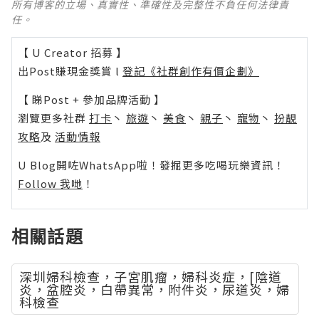
所有博客的立場、真實性、準確性及完整性不負任何法律責
任。
【 U Creator 招募 】
出Post賺現金獎賞 l
登記《社群創作有價企劃》
【 睇Post + 參加品牌活動 】
瀏覽更多社群
打卡
丶
旅遊
丶
美食
丶
親子
丶
寵物
丶
扮靚
攻略
及
活動情報
U Blog開咗WhatsApp啦！發掘更多吃喝玩樂資訊！
Follow 我哋
！
相關話題
深圳婦科檢查，子宮肌瘤，婦科炎症，[陰道
炎，盆腔炎，白帶異常，附件炎，尿道炎，婦
科檢查