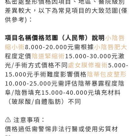
私密處整形價格因項目、地區、醫院級別
差異較大，以下為常見項目的大致范圍(僅
供參考)：
項目名稱價格范圍（人民幣）說明
小陰唇
縮小術
8.000-20.000元需根據
小陰唇肥大
程度定價
陰道緊縮術
15.000-30.000元激
光/手術方式價格不同
處女膜修複術
5.000-
15.000元手術難度影響價格
陰蒂包皮整形
10.000-25.000元需評估陰蒂暴露程度陰
阜/陰唇填充15.000-40.000元填充材料
（玻尿酸/自體脂肪）不同
⚠️ 注意事項：
價格過低需警惕非法行醫或使用劣質材