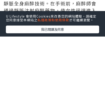
靜脈全身麻醉技術。在手術前，麻醉師會
通過靜脈注射麻醉藥物，使女性迅速進入
U Lifestyle 會使用Cookies來改善您的網站體驗，請確定
睡眠狀態，在無痛、無意識的狀態下完成
您同意接受本網站之
私隱政策和使用條款
才可繼續瀏覽。
手術。整個手術過程與普通人流相似，醫
我已閱讀及同意
生同樣會擴張宮頸、使用負壓吸引器吸出
胚胎組織，但女性因處於麻醉狀態，不會
感受到疼痛。
二、疼痛感受
普通人流
如前所述，普通人流手術過程中疼痛感較
為強烈。宮頸擴張是手術中疼痛的主要來
源之一，因為宮頸內富含神經末梢，對刺
激非常敏感。此外，吸引器在子宮內操作
時，也會引起子宮收縮和牽拉，導致腹部
劇痛。這種疼痛程度因個體差異而有所不