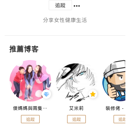
追蹤
分享女性健康生活
推薦博客
點滴
儍媽媽與兩隻小魔怪之家
艾米莉
追蹤
追蹤
追蹤