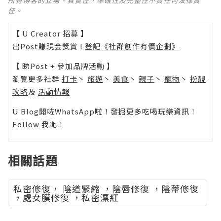
所有博客的立場、真實性、準確性及完整性不負任何法律責
任。
【 U Creator 招募 】
出Post賺現金獎賞 l
登記《社群創作有價企劃》
【 睇Post + 參加品牌活動 】
瀏覽更多社群
打卡
丶
旅遊
丶
美食
丶
親子
丶
寵物
丶
扮靚
攻略
及
活動情報
U Blog開咗WhatsApp啦！發掘更多吃喝玩樂資訊！
Follow 我哋
！
相關話題
私密修復， 陰道緊縮 ，陰唇修復 ，陰蒂修復
，處女膜修復 ，私密漂紅