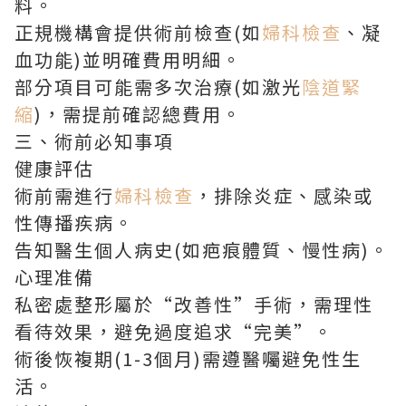
料。
正規機構會提供術前檢查(如
婦科檢查
、凝
血功能)並明確費用明細。
部分項目可能需多次治療(如激光
陰道緊
縮
)，需提前確認總費用。
三、術前必知事項
健康評估
術前需進行
婦科檢查
，排除炎症、感染或
性傳播疾病。
告知醫生個人病史(如疤痕體質、慢性病)。
心理准備
私密處整形屬於“改善性”手術，需理性
看待效果，避免過度追求“完美”。
術後恢複期(1-3個月)需遵醫囑避免性生
活。