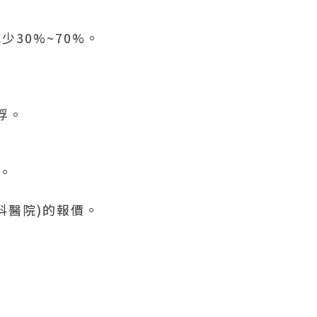
30%~70%。
浮。
。
科醫院)的報價。