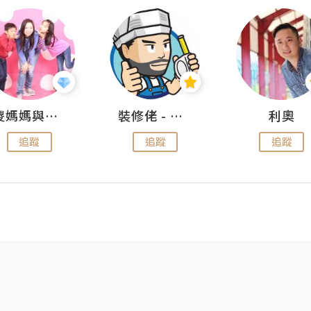
儍媽媽與兩隻小魔怪之家
裝修佬 - 香港一站式網上裝修平台
利奧
追蹤
追蹤
追蹤