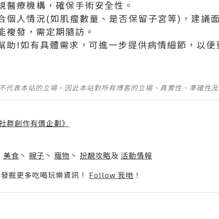
規醫療機構，確保手術安全性。
合個人情況(如肌瘤數量、是否保留子宮等)，建議
能複發，需定期隨訪。
幫助!如有具體需求，可進一步提供病情細節，以便
並不代表本站的立場。因此本站對所有博客的立場、真實性、準確性
社群創作有價企劃》
】
丶
美食
丶
親子
丶
寵物
丶
扮靚攻略
及
活動情報
p啦！發掘更多吃喝玩樂資訊！
Follow 我哋
！