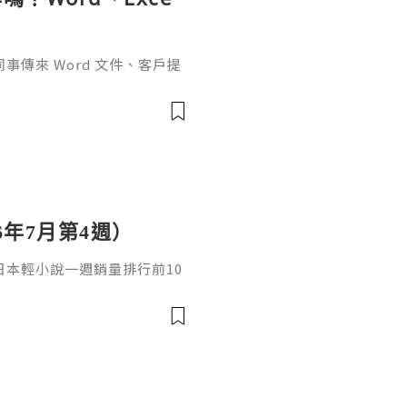
傳來 Word 文件、客戶提
rPoint，最後又要把資料整理成
式，處理起來比較零散。因此不
6年7月第4週）
日，日本輕小說一週銷量排行前10
cacia封面插畫：梅まろ卷
i出版社：角川發售日：2026
馴獸師慢生活16作者：棚架ユウ
：2026年08月銷售數：3,7