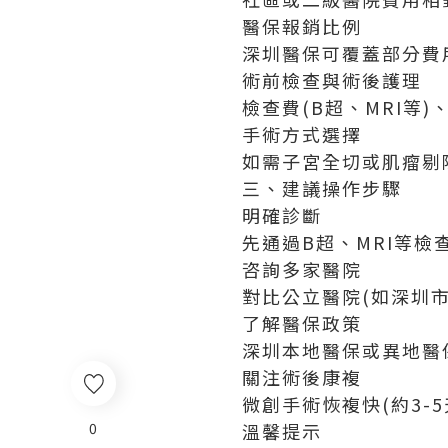
醫保報銷比例
深圳醫保可覆蓋部分費用
術前檢查與術後護理
檢查費(B超、MRI等
手術方式選擇
如需子宮全切或肌瘤剔
三、建議操作步驟
明確診斷
先通過B超、MRI等
咨詢多家醫院
對比公立醫院(如深圳
了解醫保政策
深圳本地醫保或異地醫
關注術後康複
微創手術恢複快(約3-
0
溫馨提示