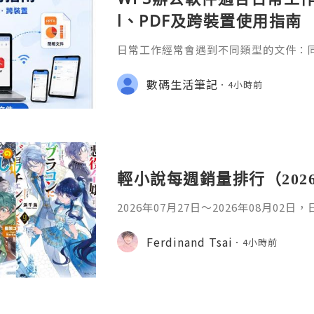
l、PDF及跨裝置使用指南
日常工作經常會遇到不同類型的文件：同事
供 Excel 表格、開會前要修改 Powe
PDF。 如果每種文件都要使用不同程
數碼生活筆記
4小時前
少人會接觸 WPS Offic
輕小說每週銷量排行（202
2026年07月27日〜2026年08月02
名如下。1. 魔法少女的魔女審判作者：A
首・文字插畫：すがわらおむ,maruch
Ferdinand Tsai
4小時前
年08月銷售數：10,281部2. 落後的
插畫：Nardack出版社：微雜誌社發售日
76部3. 反派千金轉職成超級兄控9作者