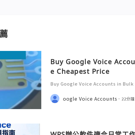
薦
Buy Google Voice Accou
e Cheapest Price
Buy Google Voice Accounts in Bulk
Need Assistance? We’re Here 24/7
gmail.com 💎 WhatsApp: +1(772)563
oogle Voice Accounts
22分
marketit 🎮 discord: usamarketit 
WPS辦公軟件適合日常工作嗎