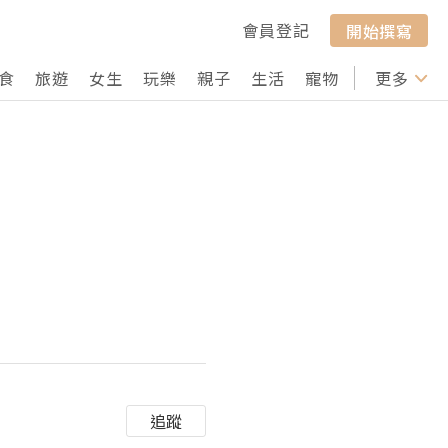
會員登記
開始撰寫
食
旅遊
女生
玩樂
親子
生活
寵物
行山
更多
打卡
追蹤