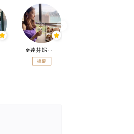
✾達芬妮•愛孩子•愛生活✾
wendysugar享受生活gogogo
追蹤
追蹤