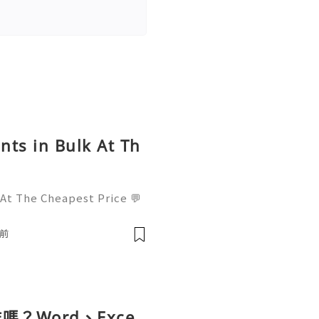
nts in Bulk At Th
 At The Cheapest Price 💬
! 📧 Email: usamarketit@
-8300 🚀 Telegram: @usa
鐘前
✅
？Word、Exce