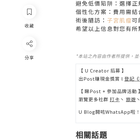
避免低價陷阱：選擇正
個性化方案：費用需結
術後隨訪：
子宮肌瘤
可
收藏
希望以上信息對您有所
*本站之內容由作者所提供，
分享
【 U Creator 招募 】
出Post賺現金獎賞 l
登記《
【 睇Post + 參加品牌活動 
瀏覽更多社群
打卡
丶
旅遊
U Blog開咗WhatsAp
相關話題