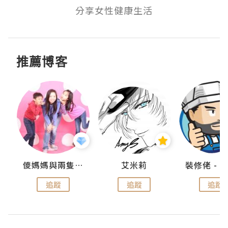
分享女性健康生活
推薦博客
點滴
儍媽媽與兩隻小魔怪之家
艾米莉
追蹤
追蹤
追蹤