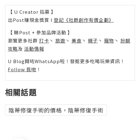
【 U Creator 招募 】
出Post賺現金獎賞 l
登記《社群創作有價企劃》
【 睇Post + 參加品牌活動 】
瀏覽更多社群
打卡
丶
旅遊
丶
美食
丶
親子
丶
寵物
丶
扮靚
攻略
及
活動情報
U Blog開咗WhatsApp啦！發掘更多吃喝玩樂資訊！
Follow 我哋
！
相關話題
陰蒂修復手術的價格，陰蒂修復手術