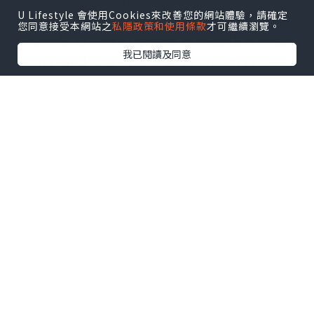
U Lifestyle 會使用Cookies來改善您的網站體驗，請確定
睡眠狀態，在無痛、無意識的狀態下完成
您同意接受本網站之
私隱政策和使用條款
才可繼續瀏覽。
手術。整個手術過程與普通人流相似，醫
我已閱讀及同意
生同樣會擴張宮頸、使用負壓吸引器吸出
胚胎組織，但女性因處於麻醉狀態，不會
感受到疼痛。
二、疼痛感受
普通人流
如前所述，普通人流手術過程中疼痛感較
為強烈。宮頸擴張是手術中疼痛的主要來
源之一，因為宮頸內富含神經末梢，對刺
激非常敏感。此外，吸引器在子宮內操作
時，也會引起子宮收縮和牽拉，導致腹部
劇痛。這種疼痛程度因個體差異而有所不
同，但對大多數女性來說都是難以忍受
的，可能會伴隨出汗、嘔吐、面色蒼白等