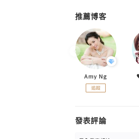
推薦博客
LoveCath 夏沫
Amy Ng
追蹤
追蹤
發表評論