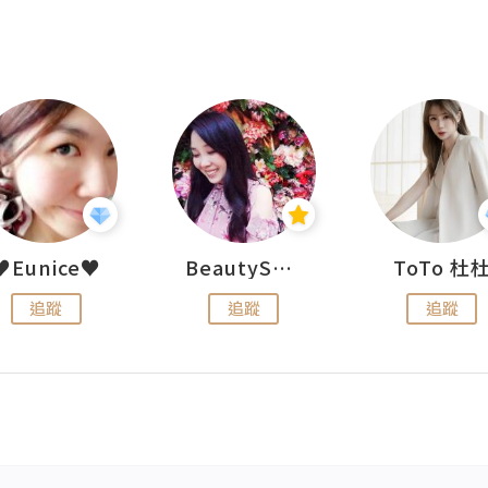
♥Eunice♥
BeautySearch
ToTo 杜
追蹤
追蹤
追蹤