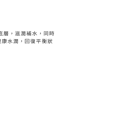
底層，滋潤補水，同時
健康水潤，回復平衡狀
。