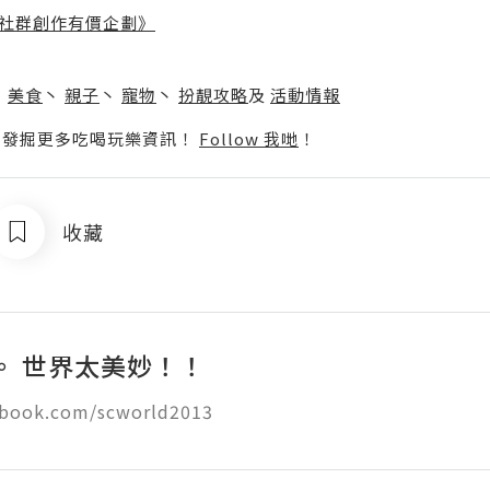
社群創作有價企劃》
】
丶
美食
丶
親子
丶
寵物
丶
扮靚攻略
及
活動情報
p啦！發掘更多吃喝玩樂資訊！
Follow 我哋
！
收藏
。 世界太美妙！！
book.com/scworld2013