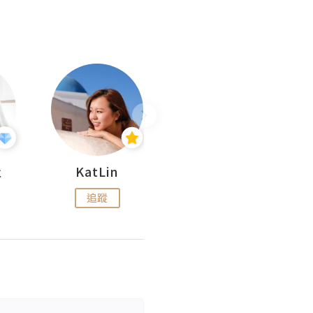
杜
KatLin
Missmiki 米奇小姐
追蹤
追蹤