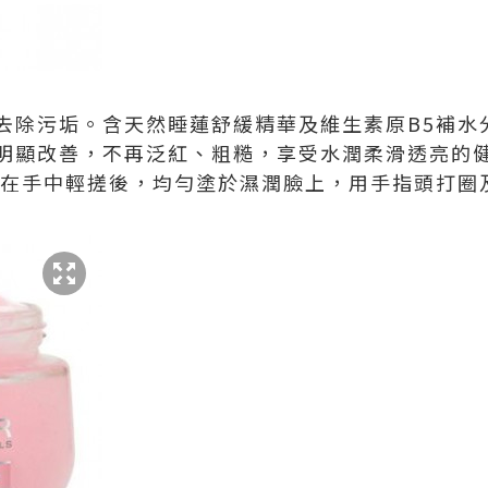
去除污垢。含天然睡蓮舒緩精華及維生素原B5補水
明顯改善，不再泛紅、粗糙，享受水潤柔滑透亮的
，在手中輕搓後，均勻塗於濕潤臉上，用手指頭打圈