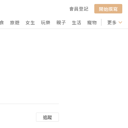
會員登記
開始撰寫
食
旅遊
女生
玩樂
親子
生活
寵物
行山
更多
打卡
追蹤