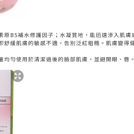
素原B5補水修護因子；水凝質地，能迅速滲入肌膚
即舒緩肌膚的敏感不適，告別泛紅粗糙。肌膚變得
量均勻使用於清潔過後的臉部肌膚，並避開眼、唇