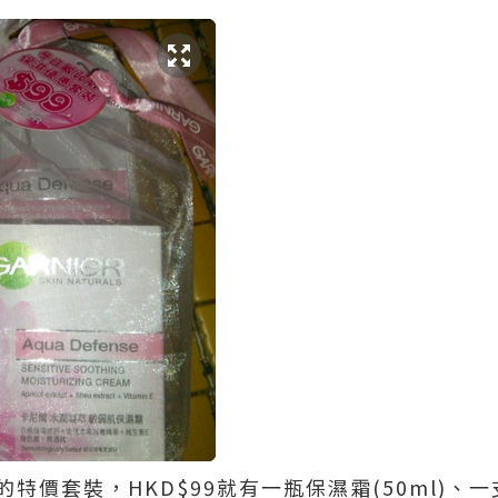
r 的特價套裝，HKD$99就有一瓶保濕霜(50ml)、