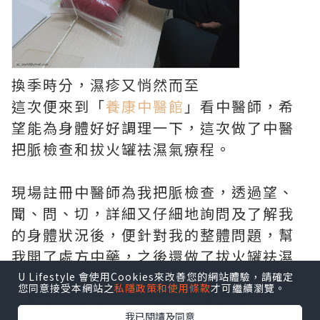
換季時分，濕疹又悄然而至
這次便來到「
養康中醫館
」看中醫師，希
望能為身體好好調理一下，這次做了中醫
把脈檢查和拔火罐袪濕氣療程。
現場註冊中醫師為我把脈檢查，透過望、
聞、問、切，詳細又仔細地詢問及了解我
的身體狀況後，便針對我的整體問題，幫
我開了處方中藥，之後還做了拔火罐袪濕
氣療程
U Lifestyle 會使用Cookies來改善您的網站體驗，請確定
您同意接受本網站之
私隱政策和使用條款
才可繼續瀏覽。
醫師說只要肯戒口，加上服用處方中藥，
我已閱讀及同意