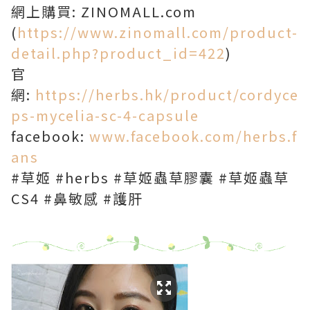
網上購買: ZINOMALL.com
(
https://www.zinomall.com/product-
detail.php?product_id=422
)
官
網:
https://herbs.hk/product/cordyce
ps-mycelia-sc-4-capsule
facebook:
www.facebook.com/herbs.f
ans
#草姬 #herbs #草姬蟲草膠囊 #草姬蟲草
CS4 #鼻敏感 #護肝