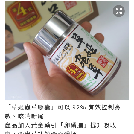
「草姬蟲草膠囊」可以 92% 有效控制鼻
敏、咳喘斷尾
產品加入黃金藥引「卵磷脂」提升吸收
度，令蟲草功效全面發揮