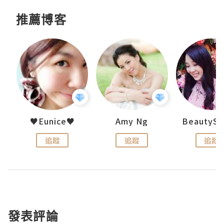
推薦博客
h 夏沫
♥Eunice♥
Amy Ng
追蹤
追蹤
追蹤
發表評論