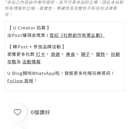
*本站之內容由作者所提供，並不代表本站的立場。因此本站對
所有博客的立場、真實性、準確性及完整性不負任何法律責
任。
【 U Creator 招募 】
出Post賺現金獎賞 l
登記《社群創作有價企劃》
【 睇Post + 參加品牌活動 】
瀏覽更多社群
打卡
丶
旅遊
丶
美食
丶
親子
丶
寵物
丶
扮靚
攻略
及
活動情報
U Blog開咗WhatsApp啦！發掘更多吃喝玩樂資訊！
Follow 我哋
！
0個讚好