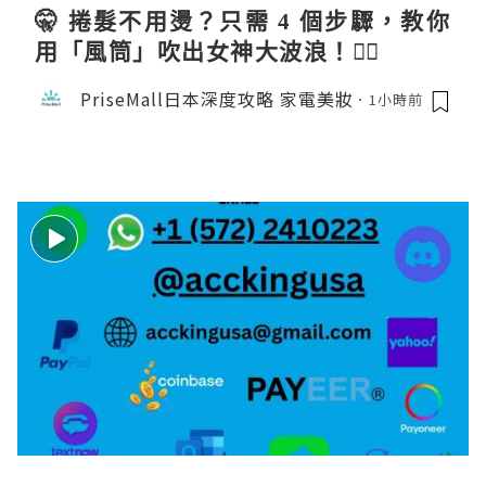
🤫 捲髮不用燙？只需 4 個步驟，教你
用「風筒」吹出女神大波浪！💇‍♀️
PriseMall日本深度攻略 家電美妝
1小時前