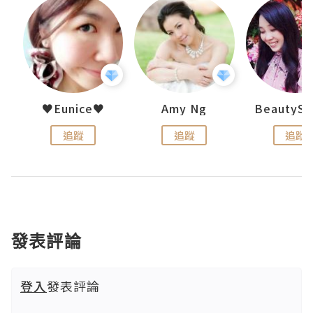
h 夏沫
♥Eunice♥
Amy Ng
追蹤
追蹤
追蹤
發表評論
登入
發表評論