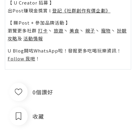
【 U Creator 招募 】
出Post賺現金獎賞 l
登記《社群創作有價企劃》
【 睇Post + 參加品牌活動 】
瀏覽更多社群
打卡
丶
旅遊
丶
美食
丶
親子
丶
寵物
丶
扮靚
攻略
及
活動情報
U Blog開咗WhatsApp啦！發掘更多吃喝玩樂資訊！
Follow 我哋
！
0個讚好
收藏