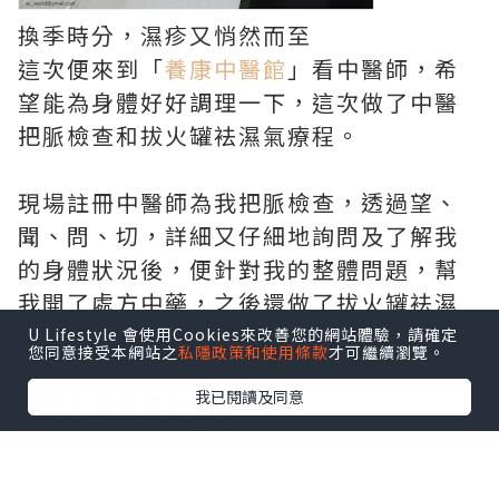
換季時分，濕疹又悄然而至
這次便來到「
養康中醫館
」看中醫師，希
望能為身體好好調理一下，這次做了中醫
把脈檢查和拔火罐袪濕氣療程。
現場註冊中醫師為我把脈檢查，透過望、
聞、問、切，詳細又仔細地詢問及了解我
的身體狀況後，便針對我的整體問題，幫
我開了處方中藥，之後還做了拔火罐袪濕
氣療程
U Lifestyle 會使用Cookies來改善您的網站體驗，請確定
您同意接受本網站之
私隱政策和使用條款
才可繼續瀏覽。
醫師說只要肯戒口，加上服用處方中藥，
我已閱讀及同意
濕疹是有機會斷尾的！
實在是令人太期待了！！