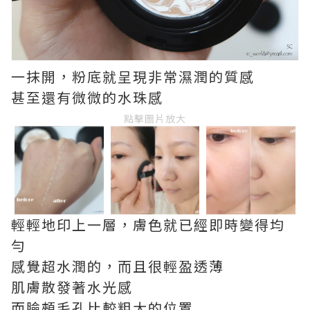
一抹開，粉底就呈現非常濕潤的質感
甚至還有微微的水珠感
點擊圖片放大
輕輕地印上一層，膚色就已經即時變得均
勻
感覺超水潤的，而且很輕盈透薄
肌膚散發著水光感
而臉頰毛孔比較粗大的位置