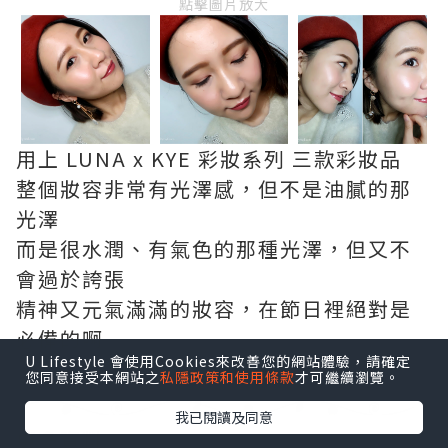
點擊圖片放大
用上 LUNA x KYE 彩妝系列 三款彩妝品
整個妝容非常有光澤感，但不是油膩的那
光澤
而是很水潤、有氣色的那種光澤，但又不
會過於誇張
精神又元氣滿滿的妝容，在節日裡絕對是
必備的啊
U Lifestyle 會使用Cookies來改善您的網站體驗，請確定
您同意接受本網站之
私隱政策和使用條款
才可繼續瀏覽。
我已閱讀及同意
更多資料：