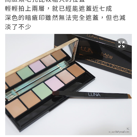
輕輕拍上兩層，就已經能遮蓋近七成
深色的暗瘡印雖然無法完全遮蓋，但也減
淡了不少