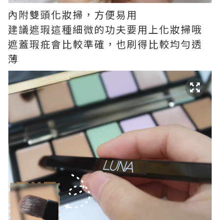
內附雙頭化妝掃，方便易用
建議遮瑕這種細微的功夫要用上化妝掃哦
遮蓋瑕疪會比較準確，也刷得比較均勻透
薄