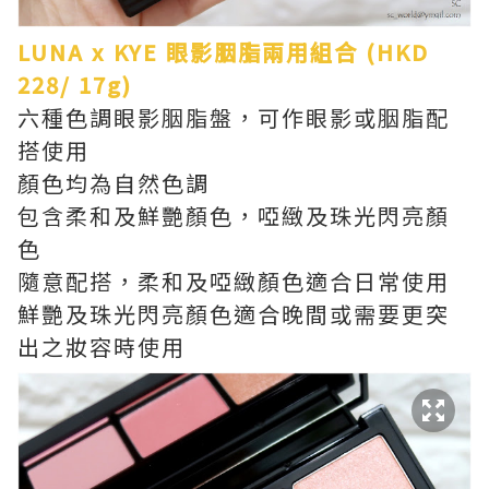
LUNA x KYE 眼影胭脂兩用組合 (HKD
228/ 17g)
六種色調眼影胭脂盤，可作眼影或胭脂配
搭使用
顏色均為自然色調
包含柔和及鮮艷顏色，啞緻及珠光閃亮顏
色
隨意配搭，柔和及啞緻顏色適合日常使用
鮮艷及珠光閃亮顏色適合晚間或需要更突
出之妝容時使用