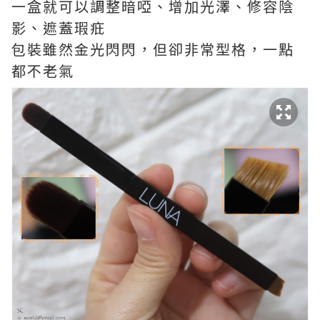
一盒就可以調整暗啞、增加光澤、修容陰
影、遮蓋瑕疪
包裝雖然金光閃閃，但卻非常型格，一點
都不老氣