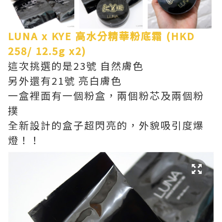
LUNA x KYE 高水分精華粉底霜 (HKD
258/ 12.5g x2)
這次挑選的是23號 自然膚色
另外還有21號 亮白膚色
一盒裡面有一個粉盒，兩個粉芯及兩個粉
撲
全新設計的盒子超閃亮的，外貌吸引度爆
燈！！