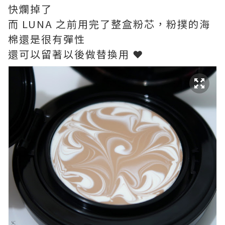
快爛掉了
而 LUNA 之前用完了整盒粉芯，粉撲的海
棉還是很有彈性
還可以留著以後做替換用 ❤