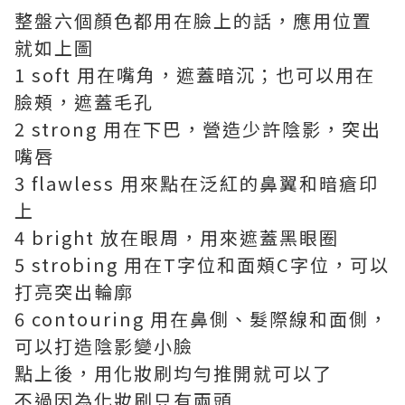
整盤六個顏色都用在臉上的話，應用位置
就如上圖
1 soft 用在嘴角，遮蓋暗沉；也可以用在
臉頰，遮蓋毛孔
2 strong 用在下巴，營造少許陰影，突出
嘴唇
3 flawless 用來點在泛紅的鼻翼和暗瘡印
上
4 bright 放在眼周，用來遮蓋黑眼圈
5 strobing 用在T字位和面頰C字位，可以
打亮突出輪廓
6 contouring 用在鼻側、髮際線和面側，
可以打造陰影變小臉
點上後，用化妝刷均勻推開就可以了
不過因為化妝刷只有兩頭