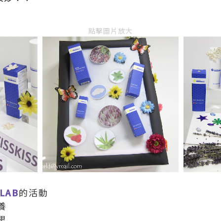
點擊圖片放大
 LAB
的活動
養
思