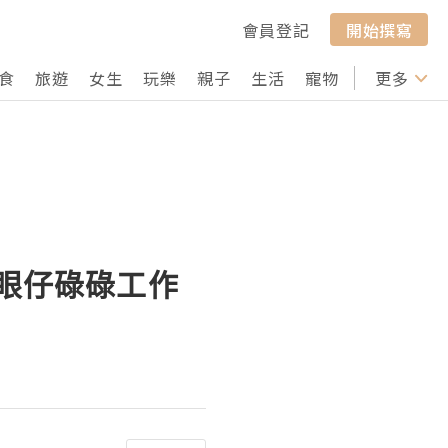
會員登記
開始撰寫
食
旅遊
女生
玩樂
親子
生活
寵物
行山
更多
打卡
LAB 眼仔碌碌工作