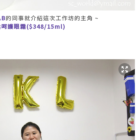
AB
的同事就介紹這次工作坊的主角 ~
溫柔呵護眼霜($348/15ml)