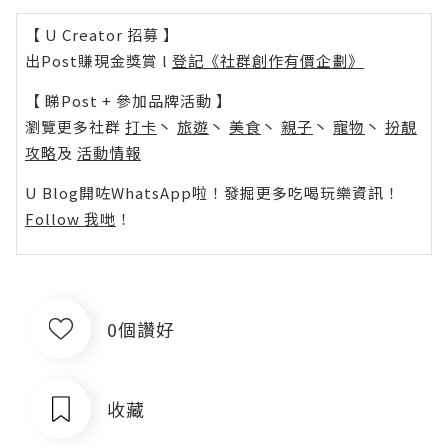
【 U Creator 招募 】
出Post賺現金獎賞 l
登記《社群創作有價企劃》
【 睇Post + 參加品牌活動 】
瀏覽更多社群
打卡
丶
旅遊
丶
美食
丶
親子
丶
寵物
丶
扮靚
攻略
及
活動情報
U Blog開咗WhatsApp啦！發掘更多吃喝玩樂資訊！
Follow 我哋
！
0個讚好
收藏