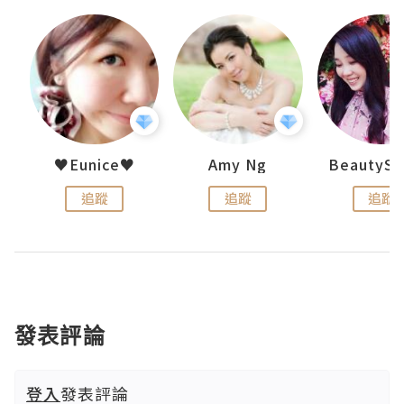
h 夏沫
♥Eunice♥
Amy Ng
追蹤
追蹤
追蹤
發表評論
登入
發表評論