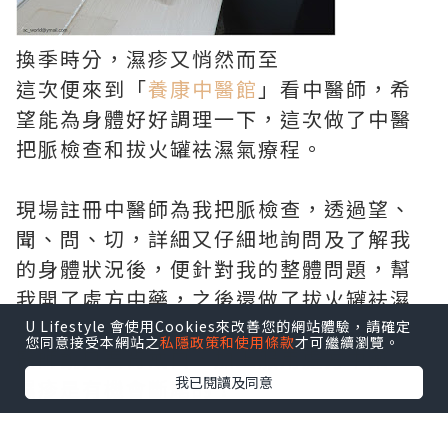
換季時分，濕疹又悄然而至
這次便來到「
養康中醫館
」看中醫師，希
望能為身體好好調理一下，這次做了中醫
把脈檢查和拔火罐袪濕氣療程。
現場註冊中醫師為我把脈檢查，透過望、
聞、問、切，詳細又仔細地詢問及了解我
的身體狀況後，便針對我的整體問題，幫
我開了處方中藥，之後還做了拔火罐袪濕
氣療程
U Lifestyle 會使用Cookies來改善您的網站體驗，請確定
您同意接受本網站之
私隱政策和使用條款
才可繼續瀏覽。
醫師說只要肯戒口，加上服用處方中藥，
我已閱讀及同意
濕疹是有機會斷尾的！
實在是令人太期待了！！