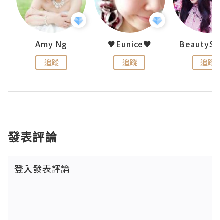
h 夏沫
Amy Ng
♥Eunice♥
追蹤
追蹤
追蹤
發表評論
登入
發表評論