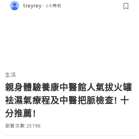
treyrey
1小時前
生活
親身體驗養康中醫館人氣拔火罐
袪濕氣療程及中醫把脈檢查! 十
分推薦!
瀏覽次數:25796