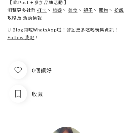
【 睇Post + 參加品牌活動 】
瀏覽更多社群
打卡
丶
旅遊
丶
美食
丶
親子
丶
寵物
丶
扮靚
攻略
及
活動情報
U Blog開咗WhatsApp啦！發掘更多吃喝玩樂資訊！
Follow 我哋
！
0個讚好
收藏