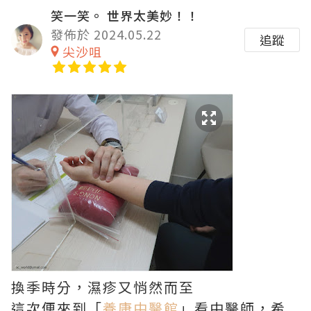
笑一笑。 世界太美妙！！
發佈於 2024.05.22
追蹤
尖沙咀
換季時分，濕疹又悄然而至
這次便來到「
養康中醫館
」看中醫師，希