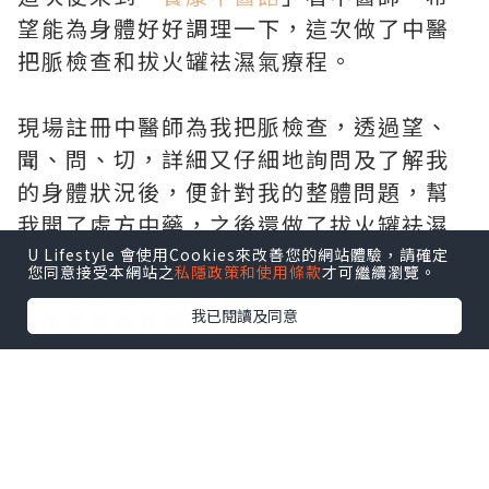
望能為身體好好調理一下，這次做了中醫
把脈檢查和拔火罐袪濕氣療程。
現場註冊中醫師為我把脈檢查，透過望、
聞、問、切，詳細又仔細地詢問及了解我
的身體狀況後，便針對我的整體問題，幫
我開了處方中藥，之後還做了拔火罐袪濕
氣療程
U Lifestyle 會使用Cookies來改善您的網站體驗，請確定
您同意接受本網站之
私隱政策和使用條款
才可繼續瀏覽。
醫師說只要肯戒口，加上服用處方中藥，
我已閱讀及同意
濕疹是有機會斷尾的！
實在是令人太期待了！！