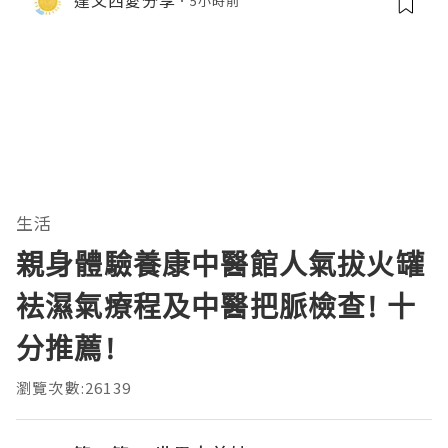
達文西愛分享
5小時前
生活
親身體驗養康中醫館人氣拔火罐
袪濕氣療程及中醫把脈檢查! 十
分推薦!
瀏覽次數:26139