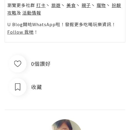
瀏覽更多社群
打卡
丶
旅遊
丶
美食
丶
親子
丶
寵物
丶
扮靚
攻略
及
活動情報
U Blog開咗WhatsApp啦！發掘更多吃喝玩樂資訊！
Follow 我哋
！
0個讚好
收藏