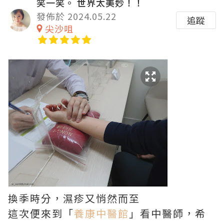
笑一笑。 世界太美妙！！
發佈於 2024.05.22
追蹤
尖沙咀
換季時分，濕疹又悄然而至
這次便來到「
養康中醫館
」看中醫師，希