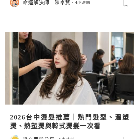
命運解決師｜陳卓賢
4小時前
2026台中燙髮推薦｜熱門髮型、溫塑
燙、熱塑燙與韓式燙髮一次看