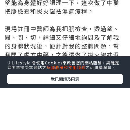
望能為身體好好調理一下，這次做了中醫
把脈檢查和拔火罐袪濕氣療程。
現場註冊中醫師為我把脈檢查，透過望、
聞、問、切，詳細又仔細地詢問及了解我
的身體狀況後，便針對我的整體問題，幫
我開了處方中藥，之後還做了拔火罐袪濕
氣療程
U Lifestyle 會使用Cookies來改善您的網站體驗，請確定
您同意接受本網站之
私隱政策和使用條款
才可繼續瀏覽。
醫師說只要肯戒口，加上服用處方中藥，
我已閱讀及同意
濕疹是有機會斷尾的！
實在是令人太期待了！！