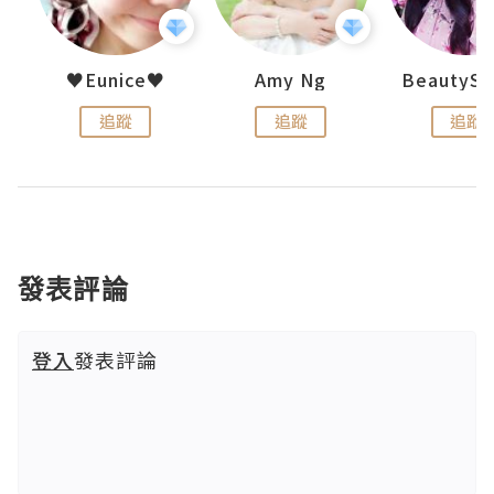
h 夏沫
♥Eunice♥
Amy Ng
追蹤
追蹤
追蹤
發表評論
登入
發表評論