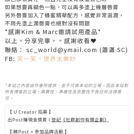
如果想要再顯色一點，可以再多塗上幾層唇膏
另外唇膏加入了蜂蜜精華配方，感覺非常滋潤，
不用先塗上潤唇膏也絕對沒有問題
*感謝Kim & Marc邀請試用產品*
以上。分享完畢。。感謝收看❤
聯絡： sc_world@ymail.com (蕭瀟 SC)
FB:
笑一笑。世界太美妙
*本站之內容由作者所提供，並不代表本站的立場。因此本站對
所有博客的立場、真實性、準確性及完整性不負任何法律責
任。
【 U Creator 招募 】
出Post賺現金獎賞 l
登記《社群創作有價企劃》
【 睇Post + 參加品牌活動 】