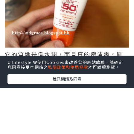
它的質地是偏水潤，而且真的蠻清爽。剛
剛塗的時候也覺得蠻易推，但是來回塗整
U Lifestyle 會使用Cookies來改善您的網站體驗，請確定
您同意接受本網站之
私隱政策和使用條款
才可繼續瀏覽。
張臉的時候，我就發現有擦膠粒出現，真
我已閱讀及同意
的超級苦惱! 好不容易把擦膠粒弄走，然後
如果我想塗上CUSHION粉底，因為有磨
擦，所以擦膠粒又出現了= = (汗)。