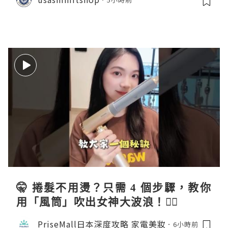
🤫 捲髮不用燙？只需 4 個步驟，教你
用「風筒」吹出女神大波浪！💇‍♀️
PriseMall日本深度攻略 家電美妝
6小時前