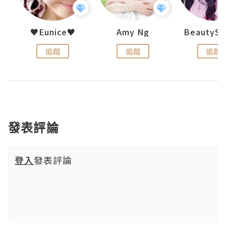
h 夏沫
♥Eunice♥
Amy Ng
追蹤
追蹤
追蹤
發表評論
登入
發表評論