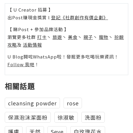
【 U Creator 招募 】
出Post賺現金獎賞 l
登記《社群創作有價企劃》
【 睇Post + 參加品牌活動 】
瀏覽更多社群
打卡
丶
旅遊
丶
美食
丶
親子
丶
寵物
丶
扮靚
攻略
及
活動情報
U Blog開咗WhatsApp啦！發掘更多吃喝玩樂資訊！
Follow 我哋
！
相關話題
cleansing powder
rose
保濕泡沫潔面粉
徐淑敏
洗面粉
護膚
天然
Seve
白玫瑰花水