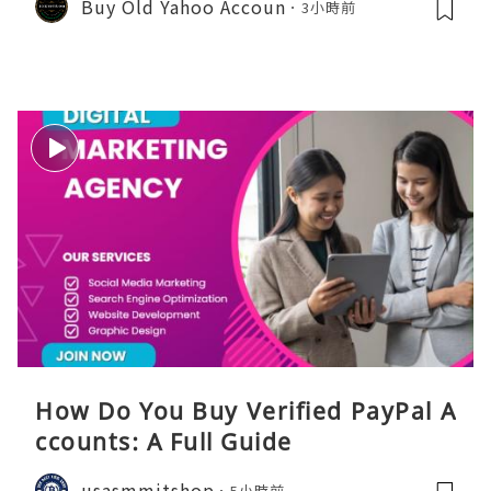
Buy Old Yahoo Accoun
3小時前
How Do You Buy Verified PayPal A
ccounts: A Full Guide
usasmmitshop
5小時前