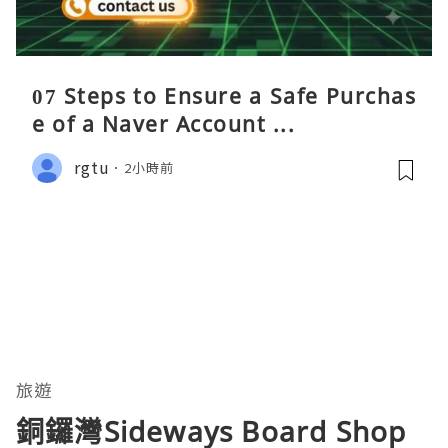
07 Steps to Ensure a Safe Purchas
e of a Naver Account ...
rgtu
2小時前
旅遊
銅鑼灣Sideways Board Shop