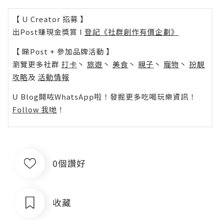
【 U Creator 招募 】
出Post賺現金獎賞 l
登記《社群創作有價企劃》
【 睇Post + 參加品牌活動 】
瀏覽更多社群
打卡
丶
旅遊
丶
美食
丶
親子
丶
寵物
丶
扮靚
攻略
及
活動情報
U Blog開咗WhatsApp啦！發掘更多吃喝玩樂資訊！
Follow 我哋
！
0個讚好
收藏