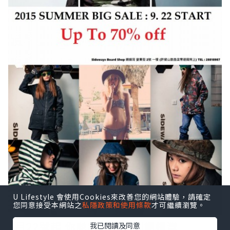
U Lifestyle 會使用Cookies來改善您的網站體驗，請確定
您同意接受本網站之
私隱政策和使用條款
才可繼續瀏覽。
9月22號起 你哋唔好忘記到銅鑼灣
我已閱讀及同意