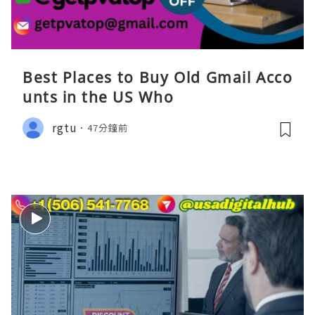
Best Places to Buy Old Gmail Acco
unts in the US Who
rgtu
47分鐘前