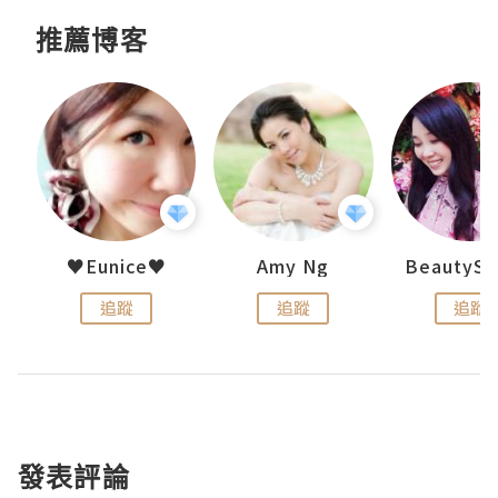
推薦博客
h 夏沫
♥Eunice♥
Amy Ng
追蹤
追蹤
追蹤
發表評論