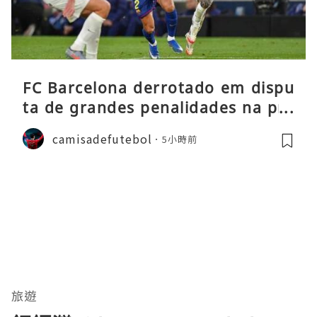
FC Barcelona derrotado em dispu
ta de grandes penalidades na pré
-época
camisadefutebol
5小時前
旅遊