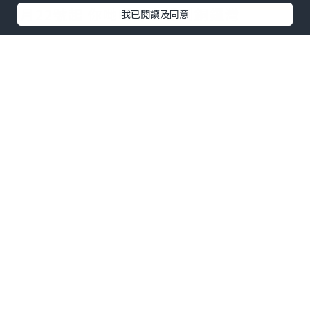
9月22號起 你哋唔好忘記到銅鑼灣
我已閱讀及同意
Sideways Board Shop
所有滑雪服裝/限時 三折 起 特價發售！
夏季貨品 Tees ,Boardshorts ,Wetsuit-
Tops ,SANDALS,Accessories, 泳衣 ,太
陽眼鏡 一律有折扣
我哋的滑雪衫 褲 ! 無論你乜野style 都一
定搵到你既new look
從單色到大熱迷彩也有，款式數之不盡
快D約埋D朋友一齊上泥掃貨啦！
*本站之內容由作者所提供，並不代表本站的立場。因此本站對
所有博客的立場、真實性、準確性及完整性不負任何法律責
任。