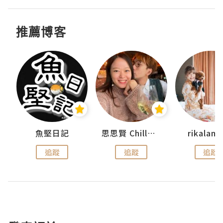
推薦博客
urnal
魚堅日記
思思賢 ChillMyBabe
rikala
追蹤
追蹤
追蹤