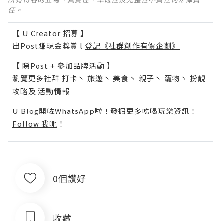
任。
【 U Creator 招募 】
出Post賺現金獎賞 l
登記《社群創作有價企劃》
【 睇Post + 參加品牌活動 】
瀏覽更多社群
打卡
丶
旅遊
丶
美食
丶
親子
丶
寵物
丶
扮靚
攻略
及
活動情報
U Blog開咗WhatsApp啦！發掘更多吃喝玩樂資訊！
Follow 我哋
！
0個讚好
收藏