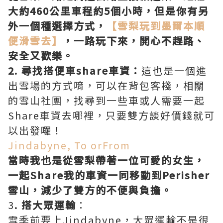
大約460公里車程約5個小時，但是你有另
外一個種選擇方式，
【雪梨玩到墨爾本順
便滑雪去】
，一路玩下來，開心不趕路、
安全又歡樂。
2. 尋找搭便車share車資：
這也是一個進
出雪場的方式唷，可以在背包客棧，相關
的雪山社團，找尋到一些車或人需要一起
Share車資去哪裡，只要雙方談好價錢就可
以出發囉！
Jindabyne, To orFrom
當時我也是從雪梨帶著一位可愛的女生，
一起Share我的車資一同移動到Perisher
雪山，減少了雙方的不便與負擔。
3
. 搭大眾運輸
：
雪季前要上Jindabyne，大眾運輸不是很