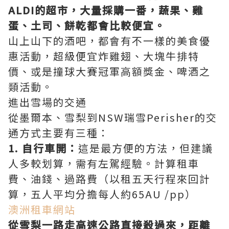
ALDI的超市，大量採購一番，蔬果、雞
蛋、土司、餅乾都會比較便宜。
山上山下的酒吧，都會有不一樣的美食優
惠活動，超級便宜炸雞翅、大塊牛排特
價、或是撞球大賽冠軍高額獎金、啤酒之
類活動。
進出雪場的交通
從墨爾本、雪梨到NSW瑞雪Perisher的交
通方式主要有三種：
1. 自行車開：
這是最方便的方法，但建議
人多較划算，需有左駕經驗。計算租車
費、油錢、過路費（以租五天行程來回計
算，五人平均分擔每人約65AU /pp）
澳洲租車網站
從雪梨一路走高速公路直接殺過來，距離