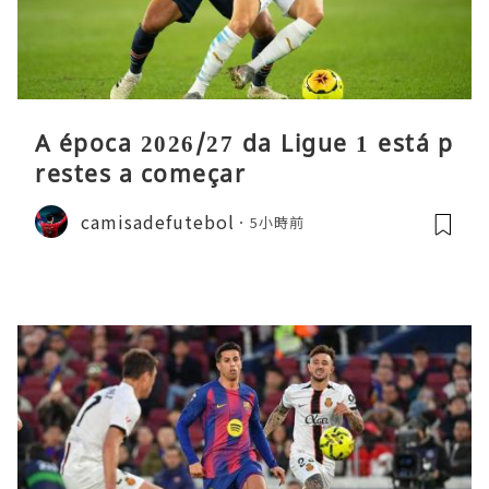
A época 2026/27 da Ligue 1 está p
restes a começar
camisadefutebol
5小時前