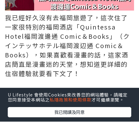
我已經好久沒有去福岡旅遊了，這次住了
一家很特別的福岡酒店「Quintessa
Hotel福岡渡邊通 Comic＆Books」（ク
インテッサホテル福岡渡辺通 Comic＆
Books），如果喜歡看漫畫的話，這家酒
店簡直是漫畫迷的天堂，想知道更詳細的
住宿體驗就要看下文了！
酒店位置便利 漫畫迷的天堂
U Lifestyle 會使用Cookies來改善您的網站體驗，請確定
您同意接受本網站之
私隱政策和使用條款
才可繼續瀏覽。
我已閱讀及同意