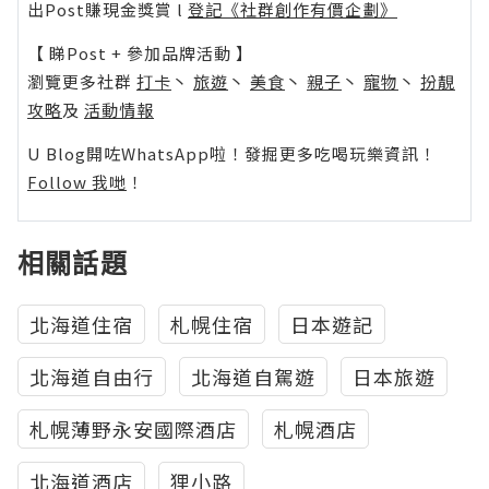
出Post賺現金獎賞 l
登記《社群創作有價企劃》
【 睇Post + 參加品牌活動 】
瀏覽更多社群
打卡
丶
旅遊
丶
美食
丶
親子
丶
寵物
丶
扮靚
攻略
及
活動情報
U Blog開咗WhatsApp啦！發掘更多吃喝玩樂資訊！
Follow 我哋
！
相關話題
北海道住宿
札幌住宿
日本遊記
北海道自由行
北海道自駕遊
日本旅遊
札幌薄野永安國際酒店
札幌酒店
北海道酒店
狸小路