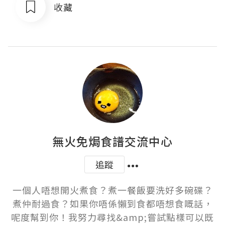
收藏
無火免焗食譜交流中心
追蹤
一個人唔想開火煮食？煮一餐飯要洗好多碗碟？
煮仲耐過食？如果你唔係懶到食都唔想食嘅話，
呢度幫到你！我努力尋找&amp;嘗試點樣可以既