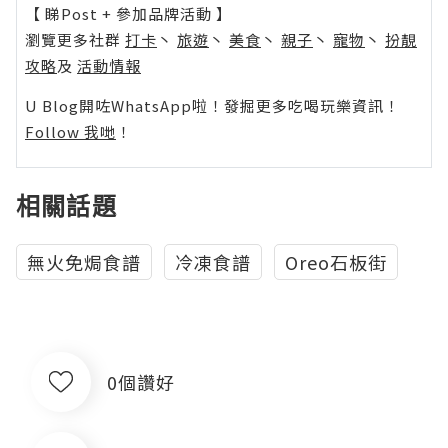
【 睇Post + 參加品牌活動 】
瀏覽更多社群
打卡
丶
旅遊
丶
美食
丶
親子
丶
寵物
丶
扮靚
攻略
及
活動情報
U Blog開咗WhatsApp啦！發掘更多吃喝玩樂資訊！
Follow 我哋
！
相關話題
無火免焗食譜
冷凍食譜
Oreo石板街
0個讚好