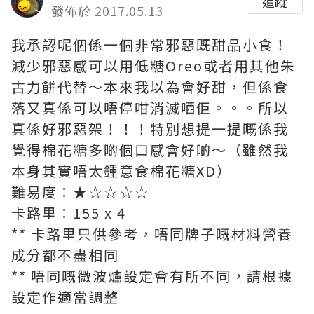
追蹤
發佈於 2017.05.13
我承認呢個係一個非常邪惡既甜品小食！
減少邪惡感可以用低糖Oreo或者用其他朱
古力餅代替～本來我以為會好甜，但係食
落又真係可以唔停咁消滅哂佢。。。所以
真係好邪惡架！！！特別想提一提嘅係我
覺得棉花糖多啲個口感會好啲～（雖然我
本身其實唔太鍾意食棉花糖XD）
難易度：★☆☆☆☆
卡路里：155 x 4
** 卡路里只供參考，唔同牌子嘅材料營養
成分都不盡相同
** 唔同嘅微波爐設定會有所不同，請根據
設定作適當調整