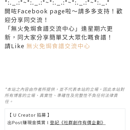
*:._.:*~*:._.:*~*:._.:*~*:._.:*~*:._.*
開咗Facebook page啦～請多多支持！歡
迎分享同交流！
「無火免焗食譜交流中心」逢星期六更
新，同大家分享簡單又大眾化嘅食譜！
請Like
無火免焗食譜交流中心
*本站之內容由作者所提供，並不代表本站的立場。因此本站對
所有博客的立場、真實性、準確性及完整性不負任何法律責
任。
【 U Creator 招募 】
出Post賺現金獎賞 l
登記《社群創作有價企劃》