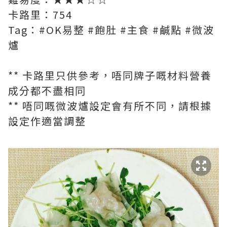
卡路里：754
Tag：#OK易整 #飽肚 #主食 #鹹點 #微波
爐
** 卡路里只供參考，唔同牌子嘅材料營養
成分都不盡相同
** 唔同嘅微波爐設定會有所不同，請根據
設定作適當調整