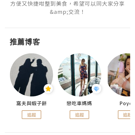
方便又快捷咁整到美食，希望可以同大家分享
&amp;交流！
推薦博客
窩夫與蝦子餅
戀吃車媽媽
Poye
追蹤
追蹤
追蹤