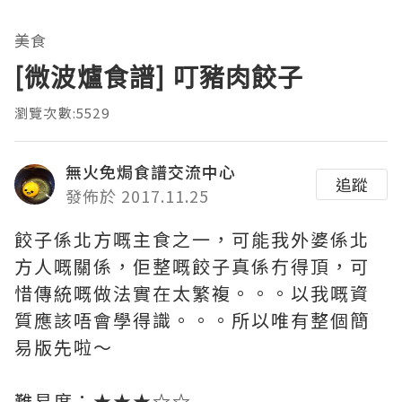
美食
[微波爐食譜] 叮豬肉餃子
瀏覽次數:5529
無火免焗食譜交流中心
追蹤
發佈於 2017.11.25
餃子係北方嘅主食之一，可能我外婆係北
方人嘅關係，佢整嘅餃子真係冇得頂，可
惜傳統嘅做法實在太繁複。。。以我嘅資
質應該唔會學得識。。。所以唯有整個簡
易版先啦～
難易度：★★★☆☆