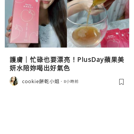
護膚｜忙碌也要漂亮！PlusDay蘋果美
妍水陪妳喝出好氣色
cookie餅乾小姐
8小時前