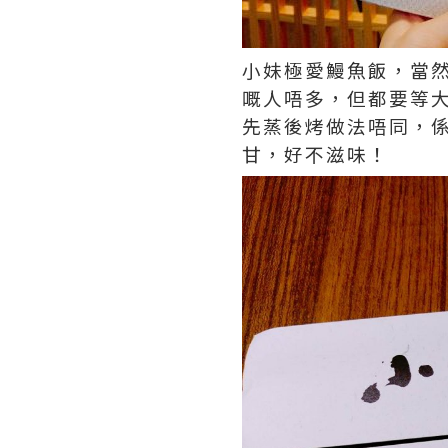
小妹極愛鰻魚飯，當
嘅人唔多，但都要等
先蒸後烤做法唔同，
甘，好不滋味！