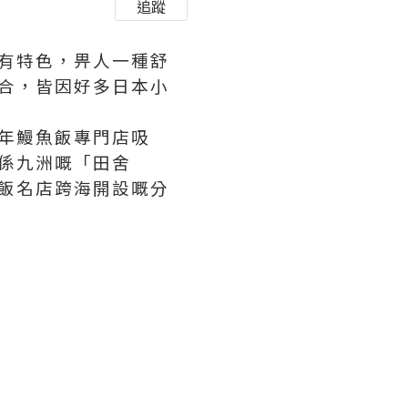
追蹤
有特色，畀人一種舒
合，皆因好多日本小
年鰻魚飯專門店吸
係九洲嘅「田舍
飯名店跨海開設嘅分