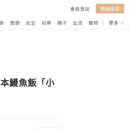
會員登記
開始撰寫
食
旅遊
女生
玩樂
親子
生活
寵物
行山
更多
打卡
日本鰻魚飯「小