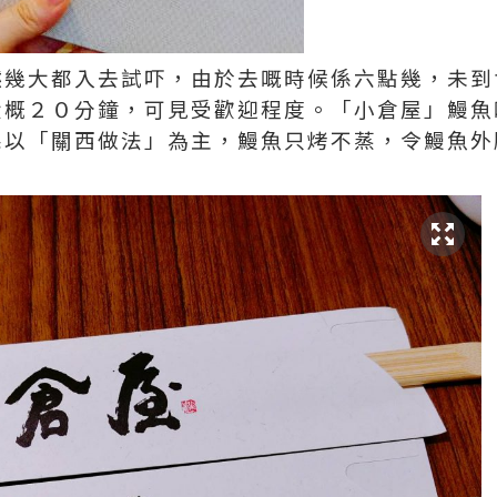
然幾大都入去試吓，由於去嘅時候係六點幾，未到
大概２０分鐘，可見受歡迎程度。「小倉屋」鰻魚
係以「關西做法」為主，鰻魚只烤不蒸，令鰻魚外