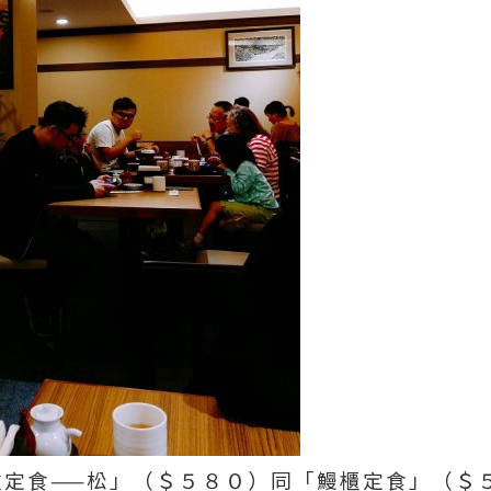
定食——松」（＄５８０）同「鰻櫃定食」（＄５