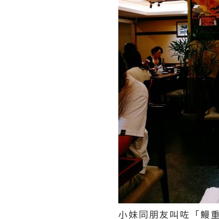
小妹同朋友叫咗「鰻重