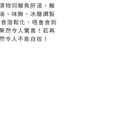
漬物同鰻魚肝湯，鰻
油、味醂、冰糖調製
，食落鬆化，唔會食到
果然令人驚喜！若再
然令人不能自拔！