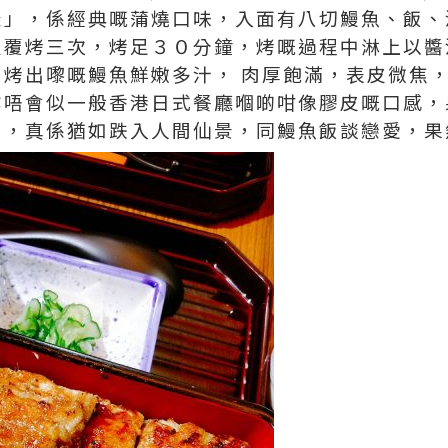
松」，係經典嘅蒲燒口味，入面有八切鰻魚、飯、
反覆烤三次，烤足３０分鐘，烤嘅過程中淋上以醬
，烤出嚟嘅鰻魚鮮嫩多汁， 肉厚飽滿，表皮微焦
亦唔會似一般香港日式餐廳嗰啲咁像膠皮嘅口感，
油，真係猶如跌入人間仙景，同鰻魚飯談戀愛，果