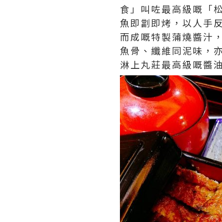
食」叫咗最高級嘅「
魚即劏即烤，以人手
而成嘅特製蒲燒醬汁
魚骨、纖維同泥味，
淋上丸莊最高級嘅醬