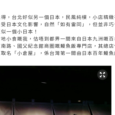
覺得，台北好似另一個日本，民風純樸，小店精緻
深受日本文化影響，自然「如有雷同」，但並非巧
更似一個小日本！
當地小食嘅我，估唔到都畀一間來自日本九洲嘅百
復南路、國父紀念館商圈嘅鰻魚飯專門店，其總店
便取名「小倉屋」，係台灣第一間由日本百年鰻魚