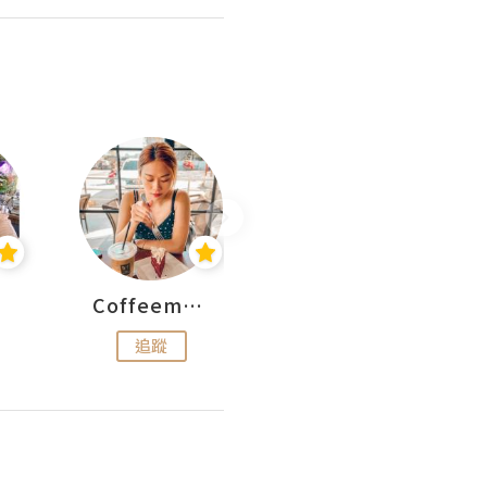
Coffeemeetjojo
艾華斯@鄭大小姐工房
追蹤
追蹤