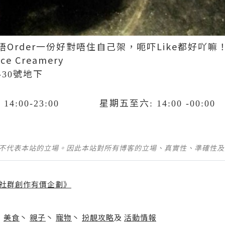
Order一份好對唔住自己架，呃吓Like都好吖嘛
ce Creamery
號地下
-30
星期五至六
: 14:00-23:00
: 14:00 -00:00
並不代表本站的立場。因此本站對所有博客的立場、真實性、準確性
社群創作有價企劃》
】
丶
美食
丶
親子
丶
寵物
丶
扮靚攻略
及
活動情報