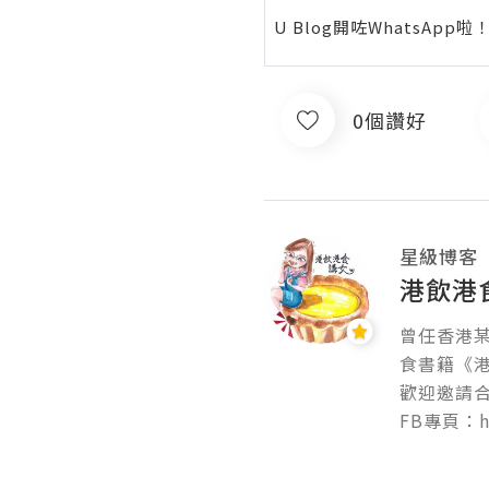
U Blog開咗WhatsAp
0個讚好
星級博客
港飲港
曾任香港某
食書籍《港
歡迎邀請合作，
FB專頁：htt