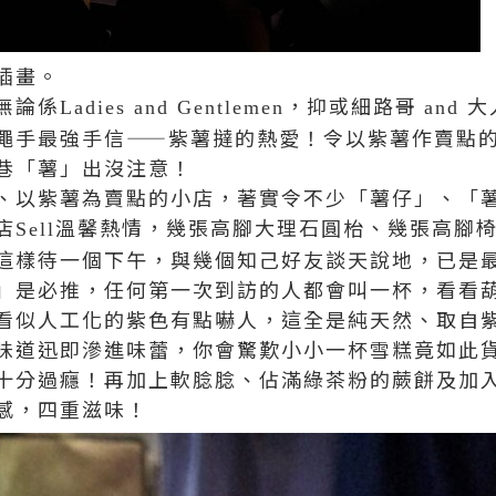
插畫。
無論係
，抑或細路哥
大
Ladies and Gentlemen
and
澠手最強手信——紫薯撻的熱愛！令以紫薯作賣點
巷「薯」出沒注意！
、以紫薯為賣點的小店，著實令不少「薯仔」、「
店
溫馨熱情，幾張高腳大理石圓枱、幾張高腳
Sell
這樣待一個下午，與幾個知己好友談天說地，已是
」是必推，任何第一次到訪的人都會叫一杯，看看
看似人工化的紫色有點嚇人，這全是純天然、取自
味道迅即滲進味蕾，你會驚歎小小一杯雪糕竟如此
十分過癮！再加上軟腍腍、佔滿綠茶粉的蕨餅及加
感，四重滋味！