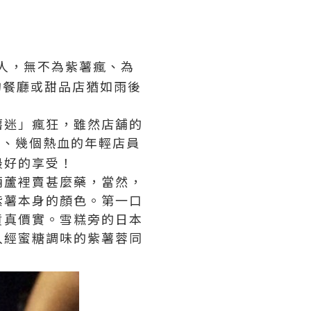
人，無不為紫薯瘋、為
的餐廳或甜品店猶如雨後
薯迷」瘋狂，雖然店舖的
椅、幾個熱血的年輕店員
最好的享受！
葫蘆裡賣甚麼藥，當然，
紫薯本身的顏色。第一口
貨真價實。雪糕旁的日本
入經蜜糖調味的紫薯蓉同