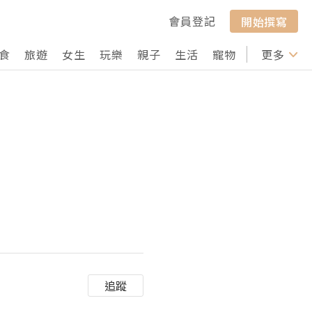
會員登記
開始撰寫
食
旅遊
女生
玩樂
親子
生活
寵物
行山
更多
打卡
追蹤