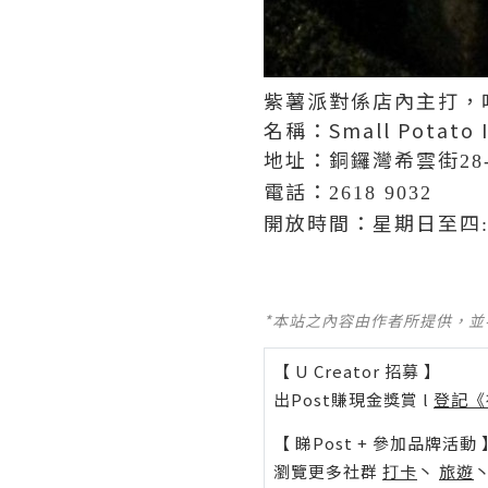
紫薯派對係店內主打，唔
名稱：Small Potato I
地址：銅鑼灣希雲街
28
電話：
2618 9032
開放時間：星期日至四
*本站之內容由作者所提供，
【 U Creator 招募 】
出Post賺現金獎賞 l
登記《
【 睇Post + 參加品牌活動 
瀏覽更多社群
打卡
丶
旅遊