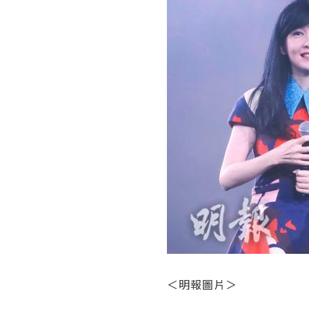
＜明報圖片＞