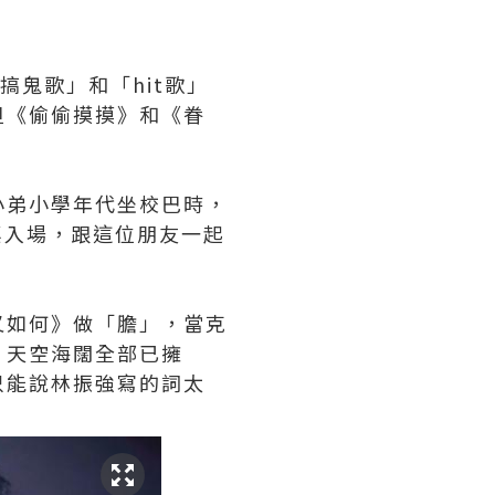
搞鬼歌」和「hit歌」
但《偷偷摸摸》和《眷
小弟小學年代坐校巴時，
票入場，跟這位朋友一起
又如何》做「膽」，當克
，天空海闊全部已擁
只能說林振強寫的詞太