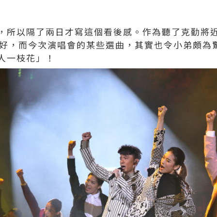
，所以隔了兩日才寫這個看後感。作為聽了克勤將
cks愈好，而今次演唱會的某些選曲，其實也令小弟頗
人一枝花」！