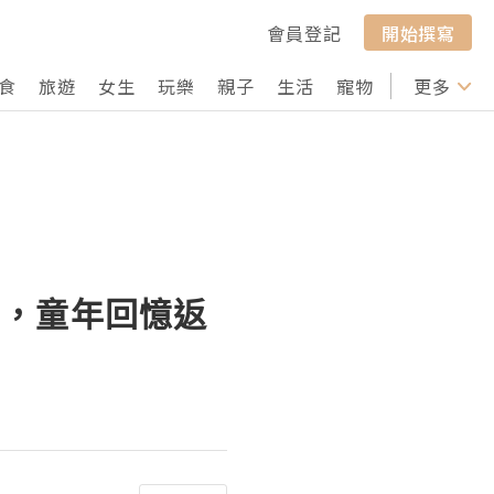
會員登記
開始撰寫
食
旅遊
女生
玩樂
親子
生活
寵物
行山
更多
打卡
」，童年回憶返