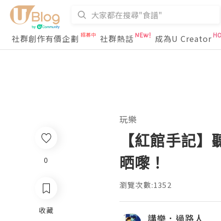
社群創作有價企劃
社群熱話
成為U Creator
玩樂
【紅館手記】
晒嚟！
0
瀏覽次數:1352
收藏
講樂．過路人