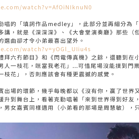
be.com/watch?v=AfOiNIknuN0
唱的「填詞作品medley」，此部分並再細分為「
多講，就是《深深深》、《大會堂演奏廳》那些（
的選曲卻才令小弟最喜出望外。
be.com/watch?v=yOGl_UIiu4s
禮拜六冇節目》和《閃電傳真機》之餘，還聽到在
男人一枝花，咪當我老花」...可惜尾場沒能撲到門
一枝花」，否則應該會有種更震撼的感覺。
賓出場的環節，幾乎每晚都以《沒有你，贏了世界
緩升到舞台上，看著克勤唱著「來到世界得到好友
，男女嘉賓同樣適用（小弟看的那場是周慧敏），