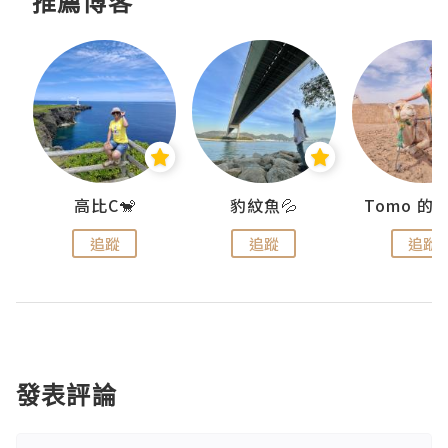
推薦博客
)
高比C🐒
豹紋魚💦
追蹤
追蹤
追蹤
發表評論