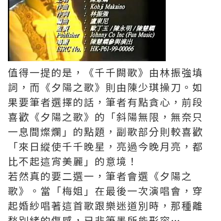
值得一提的是，《千千闕歌》由林振強填
詞，而《夕陽之歌》則由陳少琪操刀。如
果要筆者選擇的話，筆者有點貪心，前段
喜歡《夕陽之歌》的「斜陽無限，無奈只
一息間燦爛」的點題，副歌部分則較喜歡
「來日縱使千千晚星，亮過今晚月亮，都
比不起這宵美麗」的意境！
若然真的要二選一，筆者會選《夕陽之
歌》。當「梅姐」在最後一次演唱會，穿
起婚紗唱著這首歌跟樂迷道別時，那種離
愁別緒的傷感，已非筆墨所能形容…