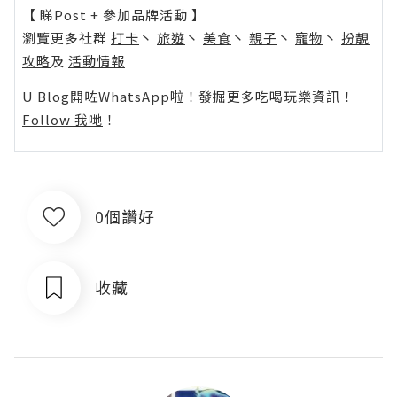
【 睇Post + 參加品牌活動 】
瀏覽更多社群
打卡
丶
旅遊
丶
美食
丶
親子
丶
寵物
丶
扮靚
攻略
及
活動情報
U Blog開咗WhatsApp啦！發掘更多吃喝玩樂資訊！
Follow 我哋
！
0個讚好
收藏