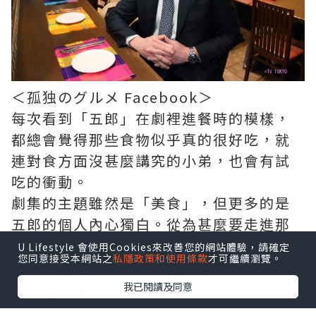
＜孤独のグルメ Facebook＞
每次看到「五郎」在劇裡進餐時的模樣，
都總會覺得那些食物似乎真的很好吃，就
連對食方面沒甚麼講究的小弟，也會有試
吃的衝動。
劇集的主題雖然是「美食」，但更多的是
五郎的個人內心獨白。從為甚麼要走進那
間餐廳，到為點菜的「選擇困難症」而煩
U Lifestyle 會使用Cookies來改善您的網站體驗，請確定
您同意接受本網站之
私隱政策和使用條款
才可繼續瀏覽。
惱，再四周觀察餐廳裡的格局，然後再享
受眼前的美食。
我已閱讀及同意