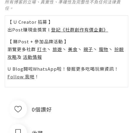
所有博客的立場、真實性、準確性及完整性不負任何法律責
任。
【 U Creator 招募 】
出Post賺現金獎賞 l
登記《社群創作有價企劃》
【 睇Post + 參加品牌活動 】
瀏覽更多社群
打卡
丶
旅遊
丶
美食
丶
親子
丶
寵物
丶
扮靚
攻略
及
活動情報
U Blog開咗WhatsApp啦！發掘更多吃喝玩樂資訊！
Follow 我哋
！
0個讚好
收藏