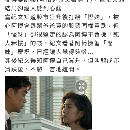
結局卻讓人感到心酸...
當紀文知道股市狂升後打給「慳妹」，擔
心阿博會跟幫爸爸買的股票同樣買跌，但
「慳妹」卻很堅定的認為阿博不會賺「死
人冧樓」的錢，紀文看著阿博擁著「慳
妹」慶祝，已經讓人覺得夠慘...
其後紀文得知阿博自己買升，但叫龍成邦
買跌後，不發一言地離開。