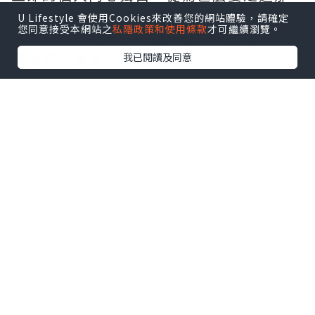
間餐廳，到為點菜的「選擇困難症」而煩
U Lifestyle 會使用Cookies來改善您的網站體驗，請確定
您同意接受本網站之
私隱政策和使用條款
才可繼續瀏覽。
惱，再四周觀察餐廳裡的格局，然後再享
受眼前的美食。
我已閱讀及同意
＜ETtoday圖片＞
本來普通不過的午餐／晚餐過程，都透過
「五郎」的內心獨白，變成一趟又一趟的
美食之旅，因為在「五郎」的心目中，沒
有事情比食來得更重要，而且當下每一餐