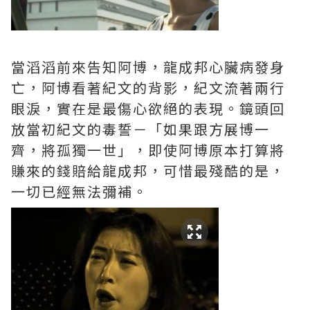
當滔滔前來告知阿博，龍成邦心臟病發身
亡，阿博看著紀文的背影，紀文流著兩行
眼淚，實在是最傷心欲絕的表現。鏡頭回
放當初紀文的毒誓－「如果跟方展博一
齊，將孤獨一世」，即使阿博原本打算將
賺來的錢賠給龍成邦，可惜最殘酷的是，
一切已經無法彌補。