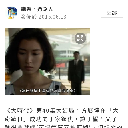
講樂．過路人
追蹤
發佈於 2015.06.13
《大時代》第40集大結局，方展博在「大
奇蹟日」成功向丁家復仇，讓丁蟹五父子
輸得要跳樓(可惜這幕又被剪掉)，但紀文的