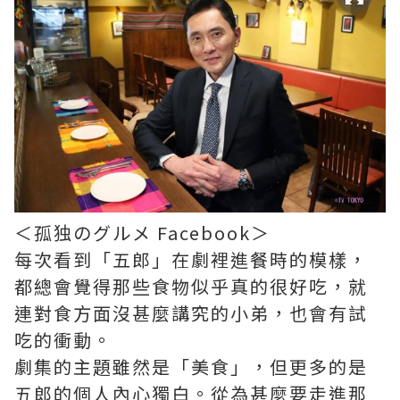
＜孤独のグルメ Facebook＞
每次看到「五郎」在劇裡進餐時的模樣，
都總會覺得那些食物似乎真的很好吃，就
連對食方面沒甚麼講究的小弟，也會有試
吃的衝動。
劇集的主題雖然是「美食」，但更多的是
五郎的個人內心獨白。從為甚麼要走進那