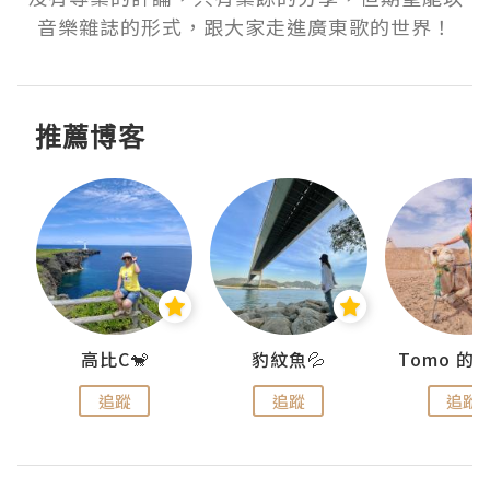
音樂雜誌的形式，跟大家走進廣東歌的世界！
推薦博客
)
高比C🐒
豹紋魚💦
追蹤
追蹤
追蹤