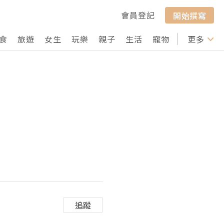
會員登記
開始撰寫
食
旅遊
女生
玩樂
親子
生活
寵物
行山
更多
打卡
」
追蹤