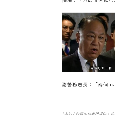
院梅：「方展博係我老
副警務署長：「兩個m
*本站之內容由作者所提供，