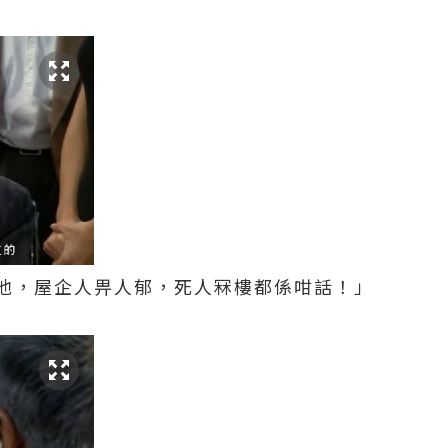
他，屋企人畀人郁，死人冧樓都係咁話！」