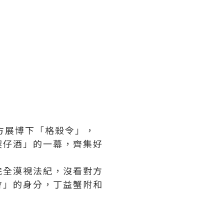
方展博下「格殺令」，
契仔酒」的一幕，齊集好
完全漠視法紀，沒看對方
會」的身分，丁益蟹附和