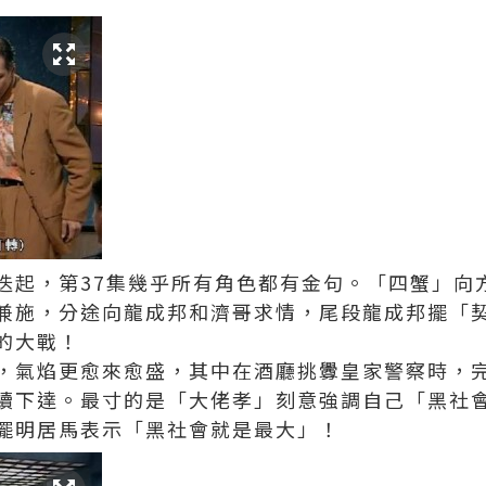
迭起，第37集幾乎所有角色都有金句。「四蟹」向
兼施，分途向龍成邦和濟哥求情，尾段龍成邦擺「
的大戰！
，氣焰更愈來愈盛，其中在酒廳挑釁皇家警察時，
續下達。最寸的是「大佬孝」刻意強調自己「黑社
擺明居馬表示「黑社會就是最大」！