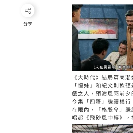
分享
分享
《大時代》結局篇高潮
「慳妹」和紀文則軟硬
戲之人，預演風雨前夕
今集「四蟹」繼續橫行
在眼內，「格殺令」繼
唱起《飛砂風中轉》，