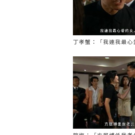
丁孝蟹：「我連我最心