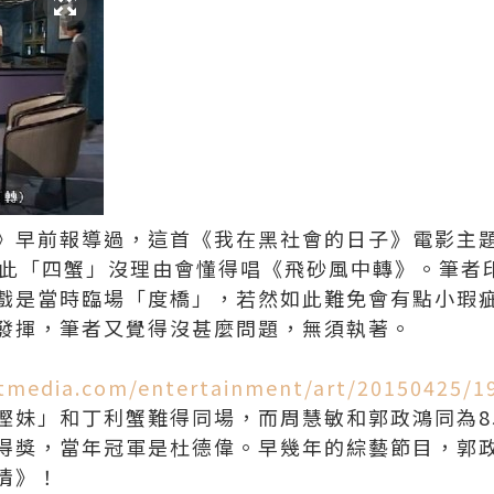
》早前報導過，這首《我在黑社會的日子》電影主題
因此「四蟹」沒理由會懂得唱《飛砂風中轉》。筆者
戲是當時臨場「度橋」，若然如此難免會有點小瑕
發揮，筆者又覺得沒甚麼問題，無須執著。
xtmedia.com/entertainment/art/20150425/
慳妹」和丁利蟹難得同場，而周慧敏和郭政鴻同為8
得獎，當年冠軍是杜德偉。早幾年的綜藝節目，郭
多情》！