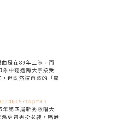
曲是在89年上映，而
印象中聽過陶大宇接受
疵，但既然這首歌的「霸
19124615?top=4h
5年第四屆新秀歌唱大
政鴻更曾男扮女裝，唱過