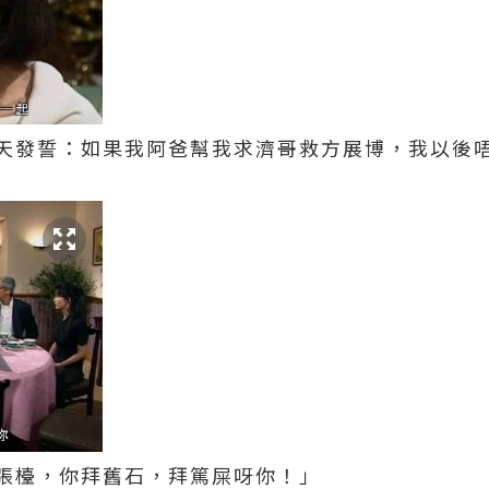
天發誓：如果我阿爸幫我求濟哥救方展博，我以後
張檯，你拜舊石，拜篤屎呀你！」