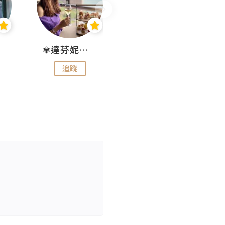
✾達芬妮•愛孩子•愛生活✾
wendysugar享受生活gogogo
追蹤
追蹤