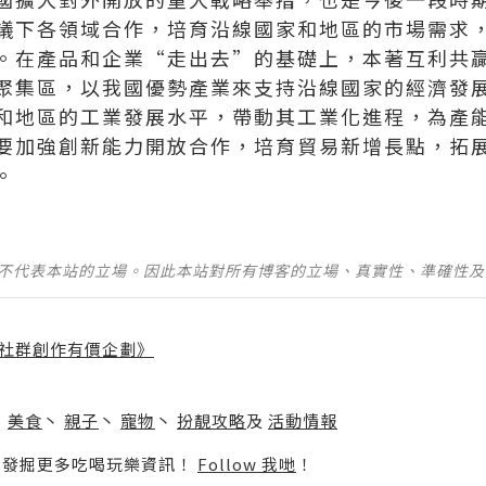
議下各領域合作，培育沿線國家和地區的市場需求
。在產品和企業“走出去”的基礎上，本著互利共
聚集區，以我國優勢產業來支持沿線國家的經濟發
和地區的工業發展水平，帶動其工業化進程，為產
要加強創新能力開放合作，培育貿易新增長點，拓
。
並不代表本站的立場。因此本站對所有博客的立場、真實性、準確性
社群創作有價企劃》
】
丶
美食
丶
親子
丶
寵物
丶
扮靚攻略
及
活動情報
p啦！發掘更多吃喝玩樂資訊！
Follow 我哋
！