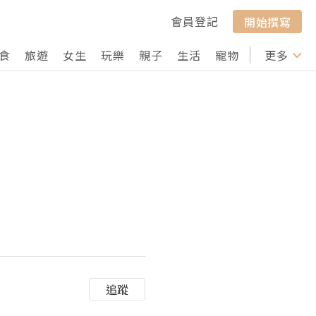
會員登記
開始撰寫
食
旅遊
女生
玩樂
親子
生活
寵物
行山
更多
打卡
追蹤