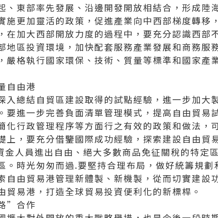
起、東部率先發展、沿邊開發開放相結合，形成陸
實施更加靈活的政策，促進產業向中西部梯度轉移
，在加大西部開放力度的過程中，要充分認識西部
部地區投資環境，加快配套服務產業發展和商務服務
，嚴格執行國家環保、技術、質量等標準和國家產
量自由港
深入總結自貿區建設取得的試點經驗，進一步加大
。要進一步完善負面清單管理模式，提高自由貿易
簡化行政管理程序等方面行之有效的政策和做法，
礎上，要充分借鑒國際成功經驗，探索建設自由貿
物資金人員進出自由、絕大多數商品免征關稅的特定
區。
時
光
匆
匆
而
過.
要堅持合理布局，做好統籌規劃
索自由貿易港管理新體製、新機製，從而切實建設
由貿易港，打造全球貿易投資便利化的新標桿。
路”合作
國擴大對外開放的重大戰略舉措，也是今後一段時