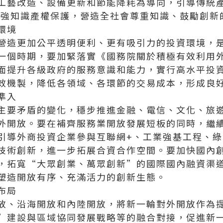
工藝改造、設備更新和節能降耗為導向，引導傳統
加強知識產權保護，營造全社會尊重知識、鼓勵創新
環境
營造更加公平透明便利、更有吸引力的投資環境，
一個時期，要加緊落實《國務院關於積極有效利用
面提升各級政府的服務意識和能力，實行高水平投
效機製，降低各領域、各環節的交易成本，形成良
準入
主要矛盾的變化，穩步推進金融、電信、文化、旅
外開放。要在補齊服務業開放發展短板的同時，繼
引導外商投資企業參與互聯網+、工業強基工程、
技術創新，進一步拓展合資合作空間。要加快國內
，拓寬“大眾創業、萬眾創新”的國際國內融資渠
塑造開放有序、充滿活力的創新生態。
布局
放、沿海開放和內陸開放，將新一輪對外開放作為
”建設與區域協同發展戰略等的融合對接，促進新