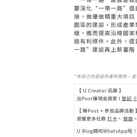
要深化“一帶一路”倡
接，做優做精重大項目
園區的建設，形成產業
級，進而提高沿線國家
造有利條件。此外，還
一路”建設再上新臺階
*本站之內容由作者所提供，
【 U Creator 招募 】
出Post賺現金獎賞 l
登記《
【 睇Post + 參加品牌活動 
瀏覽更多社群
打卡
丶
旅遊
U Blog開咗WhatsAp