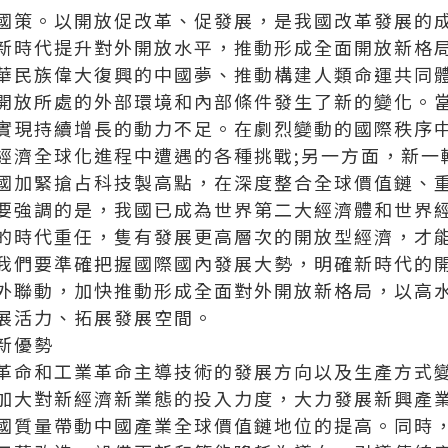
國策。以開放促改革、促發展，是我國改革發展的
新時代提升對外開放水平，推動形成全面開放新格
華民族偉大復興的中國夢、推動構建人類命運共同
開放所處的外部環境和內部條件發生了新的變化。
實現持續增長的動力不足。在劇烈變動的國際秩序
經濟全球化進程中遭遇的各種挑戰;另一方面，新一
國加緊搶占科技製高點，在深度整合全球價值鏈、
要強調的是，我國已成為世界第二大經濟體和世界
的時代重任，隻有發展更高層次的開放型經濟，才
我們要準確把握國際國內發展大勢，明確新時代的
外聯動，加快推動形成全面對外開放新格局，以高
展活力、拓展發展空間。
新優勢
革命和工業革命主導技術的發展方向以及生產方式
加大對新經濟新業態的投入力度，大力發展新興產
國質量帶動中國產業全球價值鏈地位的提高。同時