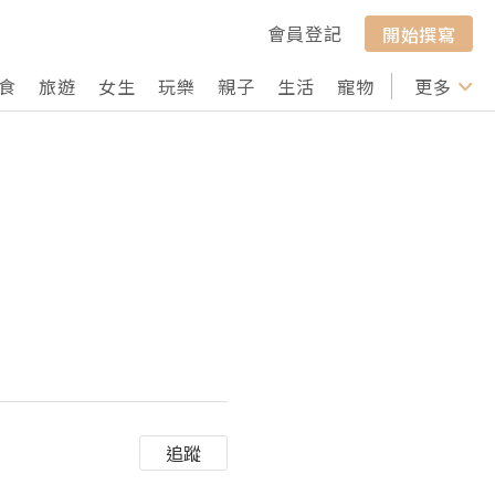
會員登記
開始撰寫
食
旅遊
女生
玩樂
親子
生活
寵物
行山
更多
打卡
追蹤