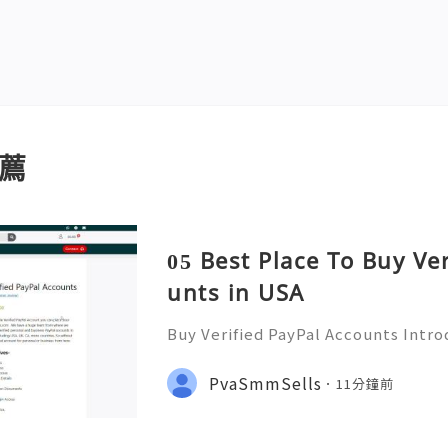
薦
05 Best Place To Buy Ve
unts in USA
Buy Verified PayPal Accounts Intr
ts PayPal has become a staple in on
g convenience and security for us
PvaSmmSells
11分鐘前
u're shopping, selling,