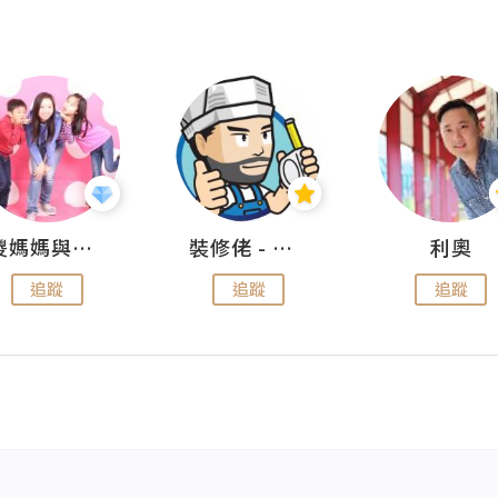
儍媽媽與兩隻小魔怪之家
裝修佬 - 香港一站式網上裝修平台
利奧
追蹤
追蹤
追蹤