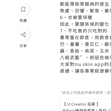
都能導致胃腸病的發生
焦慮、恐懼、緊張、憂
6、衣被要保暖
收藏
因此，要隨氣候的變化
7、不吃貴的只吃對的
養胃重在飲食，用飲食
巴、番薯、薏苡仁、飯
分享
藕、香菇、高粱、玉米
八般武藝”，把這些做
大家對
nu skin app
的
道通，讓各事業經營夥
*本站之內容由作者所提供，
【 U Creator 招募 】
出Post賺現金獎賞 l
登記《