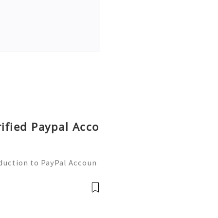
rified Paypal Acco
oduction to PayPal Accoun
line transactions, offerin
ers worldwide. Whether yo