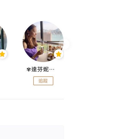
✾達芬妮•愛孩子•愛生活✾
wendysugar享受生活gogogo
追蹤
追蹤