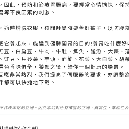
。因此，預防和治療胃腸病，要經常心情愉快，保
傷等不良因素的刺激。
，適時增減衣服，夜間睡覺時要蓋好被子，以防腹
把它養起來，能達到健脾開胃的目的!養胃吃什麼好
豇豆、白扁豆、牛肉、牛肚、鯽魚、鱸魚、大棗、
、豇豆、馬鈴薯、芋頭、面筋、花菜、大白菜、胡
得色香味俱全，饕餮之後，給你一個健康的腸胃。
反應非常熱烈，我們提高了伺服器的要求，亦調整
伴都可以快捷地下載。
並不代表本站的立場。因此本站對所有博客的立場、真實性、準確性
社群創作有價企劃》