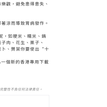
持樂觀，避免患得患失、
部著涼而導致胃病發作。
呢，如粳米、糯米、鍋
蓮子肉、花生、栗子、
蘿卜、薺萊你要使出“十
為一個新的香港專用下載
及完整性不負任何法律責任。