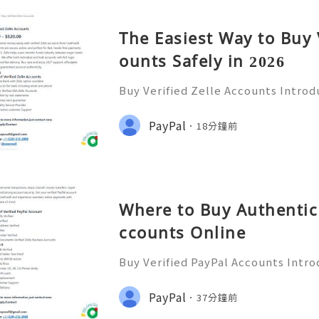
The Easiest Way to Buy 
ounts Safely in 2026
Buy Verified Zelle Accounts Introdu
nefits In today’s fast-paced digita
ways to transfer money has become
PayPal
18分鐘前
a popular payment ser
Where to Buy Authentic 
ccounts Online
Buy Verified PayPal Accounts Intro
y’s digital landscape, online tra
n than ever. PayPal stands out as o
PayPal
37分鐘前
ms for sending and recei