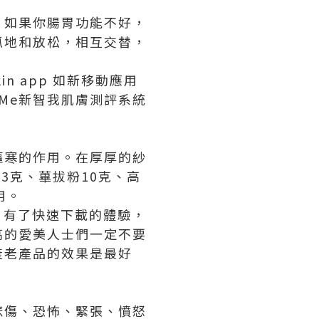
，如果你腸胃功能不好，
抓地和放松，相互交替，
n app 如新移動應用
 Me新智我肌膚測評系統
驅寒的作用。在厚厚的紗
3克、蓽拔粉10克、高
用。
，有了快速下載的體驗，
高的愛美人士們一定不要
衰老產品的效果是最好
悲傷、恐怖、緊張、憤怒