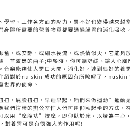
、學習、工作各方面的壓力，胃不好也變得越來越
們身體所需要的營養物質都要通過腸胃的消化吸收
振奮，或安靜，或細水長流，或熱情似火，它能夠
聽一首激昂的曲子;中餐時，你可聽舒緩、讓人心胸
。音樂能夠使人胃口大開，消化好，達到很好的養
介紹對於
nu skin 成功
的原因有所瞭解了，nuski
變世界的使命。
扭扭，屁股扭扭，早睡早起，咱們來做運動”運動是
像我們這樣的辦公室忙人們可用仰臥起坐的方法，
。也可以用“摩腹功”按摩，即仰臥於床，以臍為中心
動，對養胃可是有很強大的作用呢!