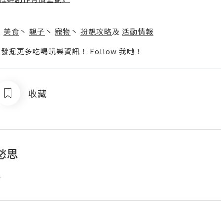
】
丶
美食
丶
親子
丶
寵物
丶
扮靚攻略
及
活動情報
p啦！發掘更多吃喝玩樂資訊！
Follow 我哋
！
收藏
愁思