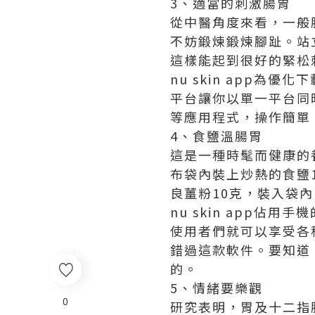
3、適當的刺激腸胃
從中醫角度來看，一般
不妨鍛煉鍛煉腳趾。站
這樣能起到很好的緊松
nu skin app
為優化下載
平台讓你以單一平台同時
等應用程式，操作簡單
4、食鹽溫腸胃
這是一種時髦而健康的
布袋內裝上炒熱的食鹽
良薑粉10克，裝入袋
nu skin app
佔用手機
使用者們就可以享受各
錯過這款軟件。要知道
的。
5、情緒要樂觀
0
研究表明，胃及十二指