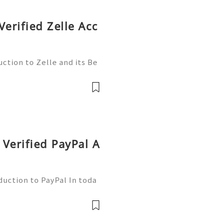
Verified Zelle Acc
ction to Zelle and its Be
l world, finding efficient
 essential. Enter Zelle—
Verified PayPal A
duction to PayPal In toda
nsactions are more commo
ne of the leading platfor