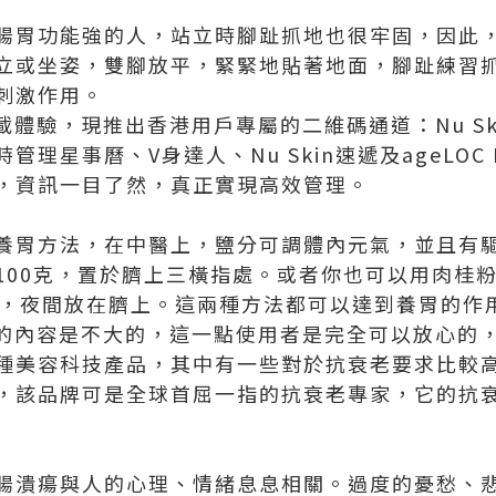
腸胃功能強的人，站立時腳趾抓地也很牢固，因此
立或坐姿，雙腳放平，緊緊地貼著地面，腳趾練習
刺激作用。
體驗，現推出香港用戶專屬的二維碼通道：Nu Ski
管理星事曆、V身達人、Nu Skin速遞及ageLOC
，資訊一目了然，真正實現高效管理。
養胃方法，在中醫上，鹽分可調體內元氣，並且有
100克，置於臍上三橫指處。或者你也可以用肉桂粉
內，夜間放在臍上。這兩種方法都可以達到養胃的作
的內容是不大的，這一點使用者是完全可以放心的
種美容科技產品，其中有一些對於抗衰老要求比較
，該品牌可是全球首屈一指的抗衰老專家，它的抗
腸潰瘍與人的心理、情緒息息相關。過度的憂愁、