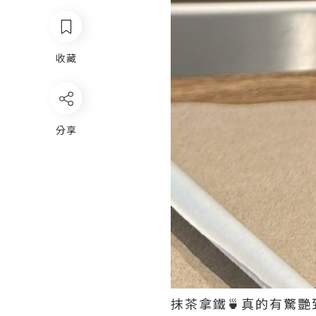
收藏
分享
抹茶拿鐵🍵真的有驚艷