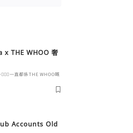
na x THE WHOO 奢
‍♀️一直都係THE WHOO嘅
次聯乘Cucina推出下午茶，
ncept真係贏晒！😍今次C
 WHOO，將天氣丹系列嘅養顏
等融入11款鹹甜美點，用典
，奢華程度直逼皇后級待遇！
tHub Accounts Old