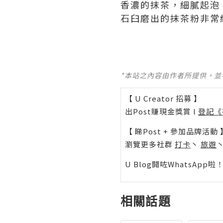
香濃的抹茶，細膩起泡
石臼磨出的抹茶粉非常
*本站之內容由作者所提供，
【 U Creator 招募 】
出Post賺現金獎賞 l
登記《
【 睇Post + 參加品牌活動 
瀏覽更多社群
打卡
丶
旅遊
U Blog開咗WhatsAp
相關話題