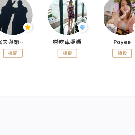
窩夫與蝦子餅
戀吃車媽媽
Poyee
追蹤
追蹤
追蹤