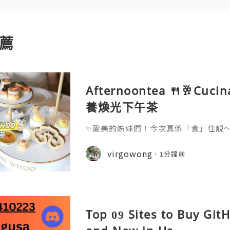
薦
Afternoontea 🍴🥂Cuci
養煥光下午茶
✨愛美的姊妹們！今次真係「食」住靚～💆🏻
忠實用家🤍護膚品空樽都儲咗好幾支，今
即刻期待值拉滿！～邊食邊養膚，呢個co
virgowong
1分鐘前
ucina首度聯乘韓國頂級護膚品牌THE
成分—人參、紅棗、杞子、梔子花、芝麻
雅白金色茶架盛載，部分仲綴以金箔👑
🫕鹹
Top 09 Sites to Buy Gi