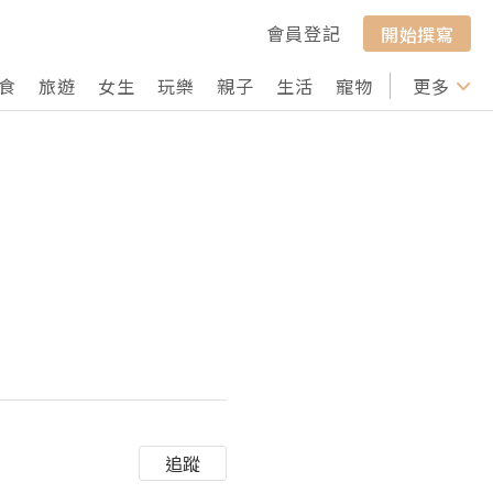
會員登記
開始撰寫
食
旅遊
女生
玩樂
親子
生活
寵物
行山
更多
打卡
追蹤