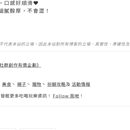
，口感好順滑❤️
細膩醇厚，不會澀！
並不代表本站的立場。因此本站對所有博客的立場、真實性、準確性
社群創作有價企劃》
】
丶
美食
丶
親子
丶
寵物
丶
扮靚攻略
及
活動情報
p啦！發掘更多吃喝玩樂資訊！
Follow 我哋
！