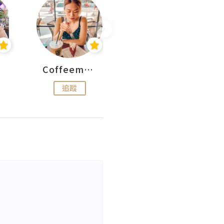
Coffeemeetjojo
艾華斯@鄭大小姐工房
追蹤
追蹤