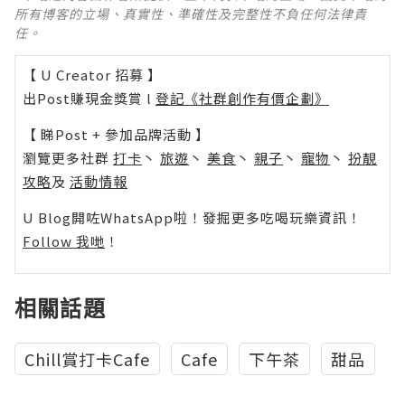
所有博客的立場、真實性、準確性及完整性不負任何法律責
任。
【 U Creator 招募 】
出Post賺現金獎賞 l
登記《社群創作有價企劃》
【 睇Post + 參加品牌活動 】
瀏覽更多社群
打卡
丶
旅遊
丶
美食
丶
親子
丶
寵物
丶
扮靚
攻略
及
活動情報
U Blog開咗WhatsApp啦！發掘更多吃喝玩樂資訊！
Follow 我哋
！
相關話題
Chill賞打卡Cafe
Cafe
下午茶
甜品