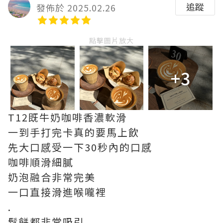
追蹤
發佈於 2025.02.26
點擊圖片放大
+3
T12既牛奶咖啡香濃軟滑
一到手打完卡真的要馬上飲
先大口感受一下30秒內的口感
咖啡順滑細膩
奶泡融合非常完美
一口直接滑進喉嚨裡
.
鬆餅都非常吸引