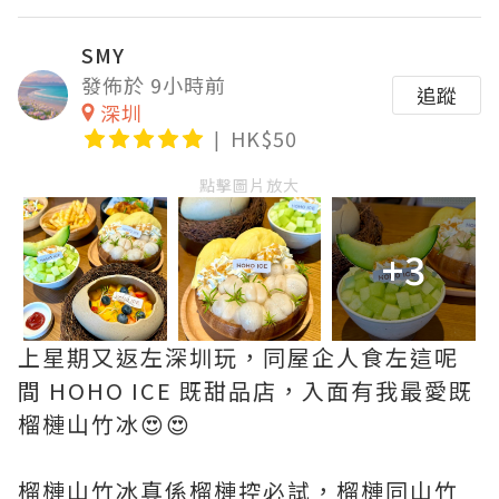
SMY
發佈於 9小時前
追蹤
深圳
HK$50
點擊圖片放大
+3
上星期又返左深圳玩，同屋企人食左這呢
間 HOHO ICE 既甜品店，入面有我最愛既
榴槤山竹冰😍😍
榴槤山竹冰真係榴槤控必試，榴槤同山竹