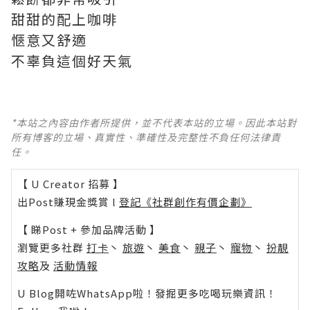
甜甜的配上咖啡
愜意又舒適
不辜負這個好天氣
*本站之內容由作者所提供，並不代表本站的立場。因此本站對
所有博客的立場、真實性、準確性及完整性不負任何法律責
任。
【 U Creator 招募 】
出Post賺現金獎賞 l
登記《社群創作有價企劃》
【 睇Post + 參加品牌活動 】
瀏覽更多社群
打卡
丶
旅遊
丶
美食
丶
親子
丶
寵物
丶
扮靚
攻略
及
活動情報
U Blog開咗WhatsApp啦！發掘更多吃喝玩樂資訊！