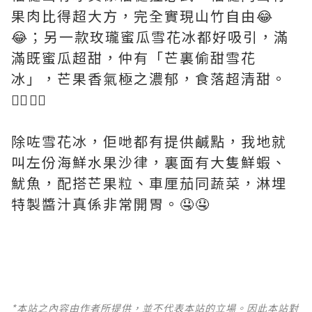
果肉比得超大方，完全實現山竹自由😂
😂；另一款玫瓏蜜瓜雪花冰都好吸引，滿
滿既蜜瓜超甜，仲有「芒裏偷甜雪花
冰」，芒果香氣極之濃郁，食落超清甜。
👍🏻👍🏻
除咗雪花冰，佢哋都有提供鹹點，我地就
叫左份海鮮水果沙律，裏面有大隻鮮蝦、
魷魚，配搭芒果粒、車厘茄同蔬菜，淋埋
特製醬汁真係非常開胃。🤤🤤
*本站之內容由作者所提供，並不代表本站的立場。因此本站對