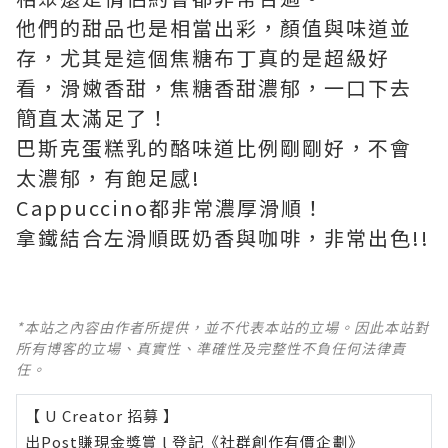
他們的甜品也是相當出彩，顏值與味道並
存，尤其是這個焦糖布丁真的是超級好
看，滑嫩香甜，焦糖香甜濃郁，一口下去
簡直太滿足了！
巴斯克蛋糕乳的酪味道比例剛剛好，不會
太濃郁，有飽足感!
Cappuccino都非常濃厚滑順！
拿鐵結合左滑順既奶香與咖啡，非常出色!!
*本站之內容由作者所提供，並不代表本站的立場。因此本站對
所有博客的立場、真實性、準確性及完整性不負任何法律責
任。
【 U Creator 招募 】
出Post賺現金獎賞 l
登記《社群創作有價企劃》