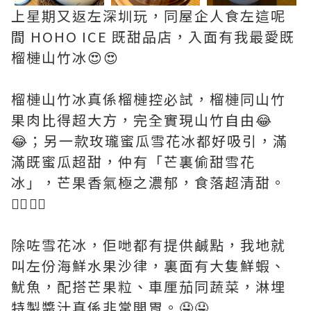
上星期又返左深圳玩，同屋企人食左這呢
間 HOHO ICE 既甜品店，入面有我最愛既
榴槤山竹冰😍😍
榴槤山竹冰真係榴槤控必試，榴槤同山竹
果肉比得超大方，完全實現山竹自由😂
😂；另一款玫瓏蜜瓜雪花冰都好吸引，滿
滿既蜜瓜超甜，仲有「芒裏偷甜雪花
冰」，芒果香氣極之濃郁，食落超清甜。
👍🏻👍🏻
除咗雪花冰，佢哋都有提供鹹點，我地就
叫左份海鮮水果沙律，裏面有大隻鮮蝦、
魷魚，配搭芒果粒、車厘茄同蔬菜，淋埋
特製醬汁真係非常開胃。🤤🤤