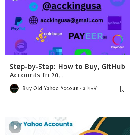
Step-by-Step: How to Buy, GitHub
Accounts In 20..
Buy Old Yahoo Accoun
2小時前