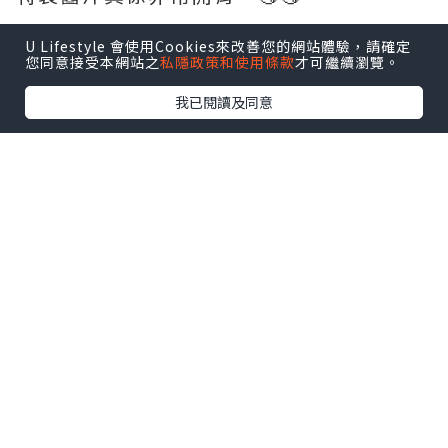
U Lifestyle 會使用Cookies來改善您的網站體驗，請確定
您同意接受本網站之
私隱政策和使用條款
才可繼續瀏覽。
我已閱讀及同意
*本站之內容由作者所提供，並不代表本站的立場。因此本站對
所有博客的立場、真實性、準確性及完整性不負任何法律責
任。
【 U Creator 招募 】
出Post賺現金獎賞 l
登記《社群創作有價企劃》
【 睇Post + 參加品牌活動 】
瀏覽更多社群
打卡
丶
旅遊
丶
美食
丶
親子
丶
寵物
丶
扮靚
攻略
及
活動情報
U Blog開咗WhatsApp啦！發掘更多吃喝玩樂資訊！
Follow 我哋
！