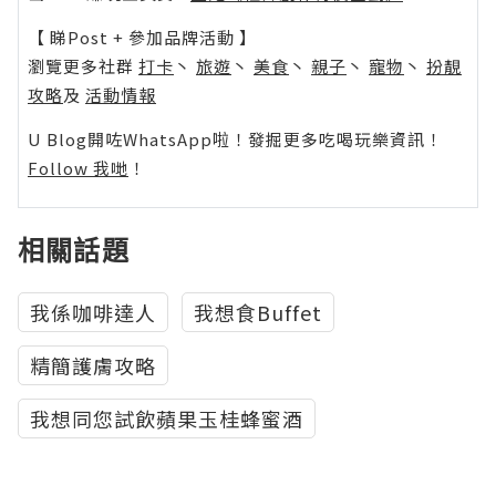
【 睇Post + 參加品牌活動 】
瀏覽更多社群
打卡
丶
旅遊
丶
美食
丶
親子
丶
寵物
丶
扮靚
攻略
及
活動情報
U Blog開咗WhatsApp啦！發掘更多吃喝玩樂資訊！
Follow 我哋
！
相關話題
我係咖啡達人
我想食Buffet
精簡護膚攻略
我想同您試飲蘋果玉桂蜂蜜酒