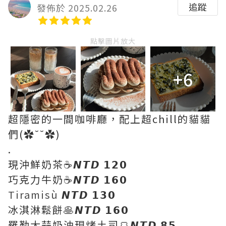
追蹤
發佈於 2025.02.26
點擊圖片放大
+6
超隱密的一間咖啡廳，配上超chill的貓貓
們(✿˘˘✿)
.
現沖鮮奶茶☕𝙉𝙏𝘿 𝟭𝟮𝟬
巧克力牛奶☕𝙉𝙏𝘿 𝟭𝟲𝟬
Tiramisù
𝙉𝙏𝘿 𝟭𝟯𝟬
冰淇淋鬆餅🥞𝙉𝙏𝘿 𝟭𝟲𝟬
羅勒大蒜奶油現烤土司🍞𝙉𝙏𝘿 𝟴𝟱