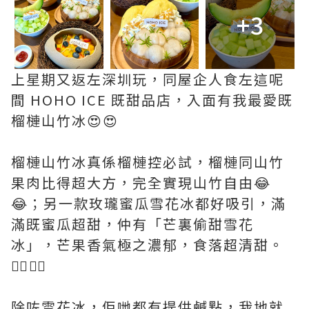
+3
上星期又返左深圳玩，同屋企人食左這呢
間 HOHO ICE 既甜品店，入面有我最愛既
榴槤山竹冰😍😍
榴槤山竹冰真係榴槤控必試，榴槤同山竹
果肉比得超大方，完全實現山竹自由😂
😂；另一款玫瓏蜜瓜雪花冰都好吸引，滿
滿既蜜瓜超甜，仲有「芒裏偷甜雪花
冰」，芒果香氣極之濃郁，食落超清甜。
👍🏻👍🏻
除咗雪花冰，佢哋都有提供鹹點，我地就