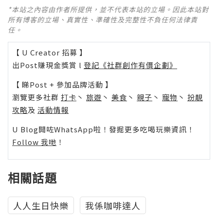
*本站之內容由作者所提供，並不代表本站的立場。因此本站對
所有博客的立場、真實性、準確性及完整性不負任何法律責
任。
【 U Creator 招募 】
出Post賺現金獎賞 l
登記《社群創作有價企劃》
【 睇Post + 參加品牌活動 】
瀏覽更多社群
打卡
丶
旅遊
丶
美食
丶
親子
丶
寵物
丶
扮靚
攻略
及
活動情報
U Blog開咗WhatsApp啦！發掘更多吃喝玩樂資訊！
Follow 我哋
！
相關話題
人人生日快樂
我係咖啡達人