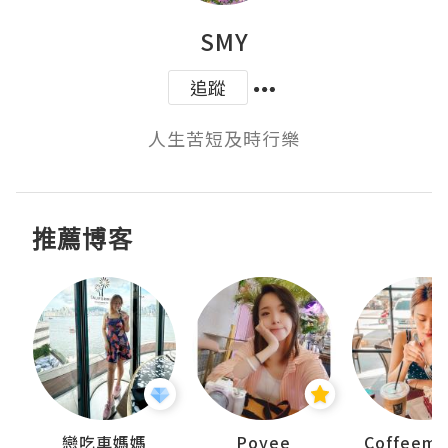
SMY
追蹤
人生苦短及時行樂
推薦博客
戀吃車媽媽
Poyee