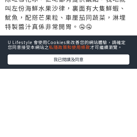
叫左份海鮮水果沙律，裏面有大隻鮮蝦、
魷魚，配搭芒果粒、車厘茄同蔬菜，淋埋
特製醬汁真係非常開胃。🤤🤤
U Lifestyle 會使用Cookies來改善您的網站體驗，請確定
您同意接受本網站之
私隱政策和使用條款
才可繼續瀏覽。
我已閱讀及同意
*本站之內容由作者所提供，並不代表本站的立場。因此本站對
所有博客的立場、真實性、準確性及完整性不負任何法律責
任。
【 U Creator 招募 】
出Post賺現金獎賞 l
登記《社群創作有價企劃》
【 睇Post + 參加品牌活動 】
瀏覽更多社群
打卡
丶
旅遊
丶
美食
丶
親子
丶
寵物
丶
扮靚
攻略
及
活動情報