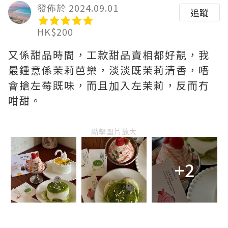
發佈於 2024.09.01
追蹤
HK$200
又係甜品時間，工款甜品賣相都好靚，我
最鍾意係茉莉芭樂，淡淡既茉莉清香，唔
會搶左莓既味，而且加入左茉莉，反而冇
咁甜。
點擊圖片放大
+2