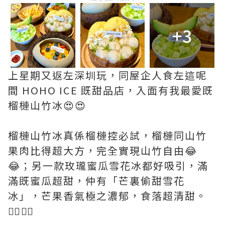
+3
上星期又返左深圳玩，同屋企人食左這呢
間 HOHO ICE 既甜品店，入面有我最愛既
榴槤山竹冰😍😍
榴槤山竹冰真係榴槤控必試，榴槤同山竹
果肉比得超大方，完全實現山竹自由😂
😂；另一款玫瓏蜜瓜雪花冰都好吸引，滿
滿既蜜瓜超甜，仲有「芒裏偷甜雪花
冰」，芒果香氣極之濃郁，食落超清甜。
👍🏻👍🏻