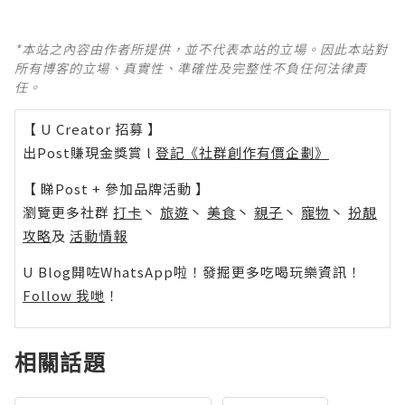
*本站之內容由作者所提供，並不代表本站的立場。因此本站對
所有博客的立場、真實性、準確性及完整性不負任何法律責
任。
【 U Creator 招募 】
出Post賺現金獎賞 l
登記《社群創作有價企劃》
【 睇Post + 參加品牌活動 】
瀏覽更多社群
打卡
丶
旅遊
丶
美食
丶
親子
丶
寵物
丶
扮靚
攻略
及
活動情報
U Blog開咗WhatsApp啦！發掘更多吃喝玩樂資訊！
Follow 我哋
！
相關話題