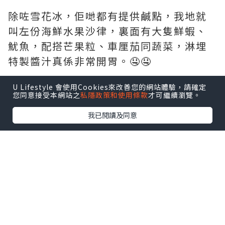
除咗雪花冰，佢哋都有提供鹹點，我地就
叫左份海鮮水果沙律，裏面有大隻鮮蝦、
魷魚，配搭芒果粒、車厘茄同蔬菜，淋埋
特製醬汁真係非常開胃。🤤🤤
U Lifestyle 會使用Cookies來改善您的網站體驗，請確定
您同意接受本網站之
私隱政策和使用條款
才可繼續瀏覽。
我已閱讀及同意
*本站之內容由作者所提供，並不代表本站的立場。因此本站對
所有博客的立場、真實性、準確性及完整性不負任何法律責
任。
【 U Creator 招募 】
出Post賺現金獎賞 l
登記《社群創作有價企劃》
【 睇Post + 參加品牌活動 】