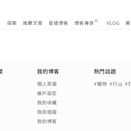
探索
推薦文章
星級博客
博客專享
VLOG
美
覽
我的博客
熱門話題
個人頁面
#寵物
#行山
#
帳戶設定
章
我的收藏
客
我的追蹤
饋
我的博客
稿