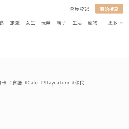
會員登記
開始撰寫
食
旅遊
女生
玩樂
親子
生活
寵物
行山
更多
打卡
打卡
#食譜
#Cafe
#Staycation
#移民