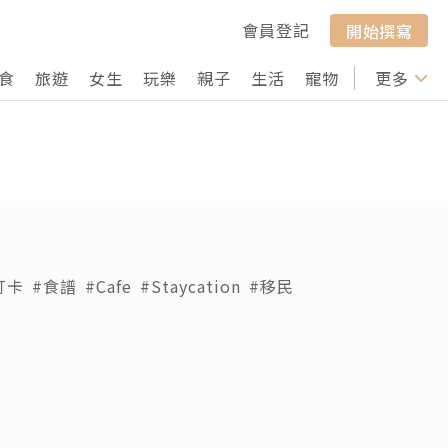
會員登記
開始撰寫
食
旅遊
女生
玩樂
親子
生活
寵物
行山
更多
打卡
打卡
#食譜
#Cafe
#Staycation
#移民