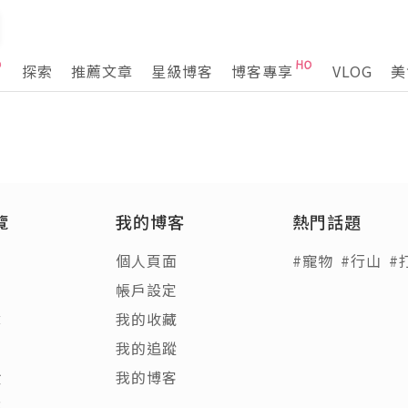
探索
推薦文章
星級博客
博客專享
VLOG
美
覽
我的博客
熱門話題
個人頁面
#寵物
#行山
#
帳戶設定
章
我的收藏
客
我的追蹤
饋
我的博客
稿