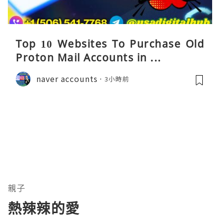
Top 10 Websites To Purchase Old
Proton Mail Accounts in ...
naver accounts
3小時前
親子
熱辣辣的愛