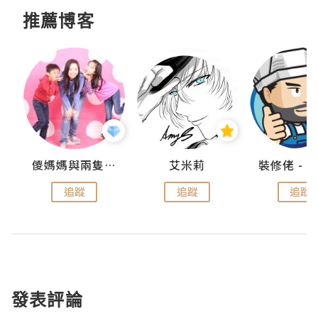
推薦博客
點滴
儍媽媽與兩隻小魔怪之家
艾米莉
追蹤
追蹤
追蹤
發表評論