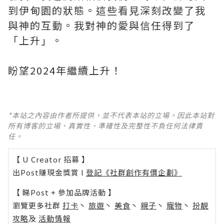
到伊甸園的狀態。這些看見深刻改變了我
與神的互動。我對神的愛與信任得到了
「上升」。
盼望2024年繼續上升！
*本站之內容由作者所提供，並不代表本站的立場。因此本站對
所有博客的立場、真實性、準確性及完整性不負任何法律責
任。
【 U Creator 招募 】
出Post賺現金獎賞 l
登記《社群創作有價企劃》
【 睇Post + 參加品牌活動 】
瀏覽更多社群
打卡
丶
旅遊
丶
美食
丶
親子
丶
寵物
丶
扮靚
攻略
及
活動情報