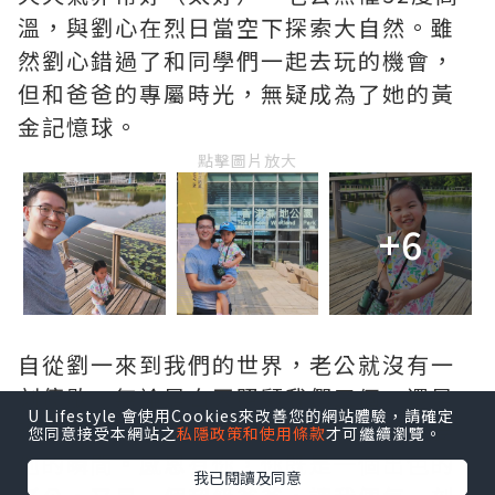
溫，與劉心在烈日當空下探索大自然。雖
然劉心錯過了和同學們一起去玩的機會，
但和爸爸的專屬時光，無疑成為了她的黃
金記憶球。
點擊圖片放大
+6
自從劉一來到我們的世界，老公就沒有一
刻停歇，無論是白天照顧我們三個，還是
U Lifestyle 會使用Cookies來改善您的網站體驗，請確定
晚上起來換尿布，他都堅守著每一個需要
您同意接受本網站之
私隱政策和使用條款
才可繼續瀏覽。
他的瞬間。感恩有你，你既是一個出色的
我已閱讀及同意