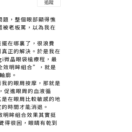
追蹤
問題，整個眼部顯得憔
還被老板罵，以為我在
！
道擺在哪裏了，很浪費
到真正的解決。於是我在
gi微晶眼袋槍療程，最
1全效明眸組合”，就是
輪廓。
著我的眼周按摩，那就是
膚，促進眼周的血液循
其是在眼周比較敏感的地
定的時間才能消退。
全效明眸組合效果其實挺
我覺得很困，眼睛有乾到