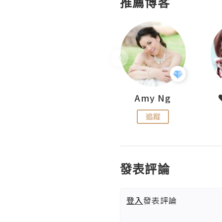
推薦博客
LoveCath 夏沫
Amy Ng
追蹤
追蹤
發表評論
登入
發表評論