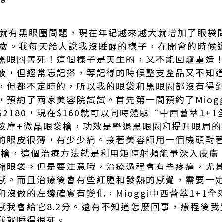
小就有黑眼圈問題，現在年紀越來越大就增加了眼袋
0歲。我每天給人說我沒睡醒的樣子，在開會的時候
黑眼圈害死！這個樣子是天生的，又不能回爐重造
液，但經常忘記搽，等記得的時候整支產品又不知
，但都不定時的，所以我的眼袋和黑眼圈都沒有得
，預約了兩家美容院試試。首先第一間預約了Miog
2180，現在$160就可以同時體驗“中西薈萃1+
按摩+微晶眼袋槍，功效是擊退黑眼圈和提升眼周的
的眼皮很薄，有少少痛。接著美容師用一個機頭對
晶眼袋槍，這個治療方法就是利用矩陣射頻能量深入皮
縮眼袋。但是要注意哦，治療過程會有些疼痛，尤
感。而且治療後會有些紅腫和發熱的感覺，需要一
沒做的左邊確實有變化，Mioggi中西薈萃1+1
感我會給它8.2分。還有不知道怎麼回事，療程後
我就睡得很死。