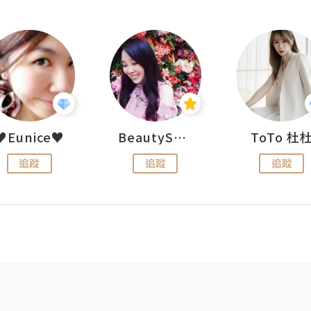
♥Eunice♥
BeautySearch
ToTo 杜
追蹤
追蹤
追蹤