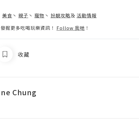
】
丶
美食
丶
親子
丶
寵物
丶
扮靚攻略
及
活動情報
p啦！發掘更多吃喝玩樂資訊！
Follow 我哋
！
收藏
ine Chung