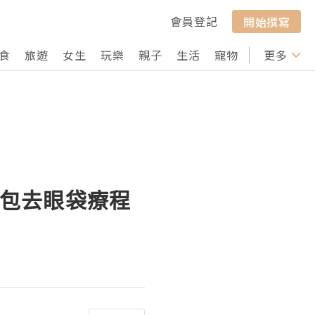
會員登記
開始撰寫
食
旅遊
女生
玩樂
親子
生活
寵物
行山
更多
打卡
 R6 包去眼袋療程