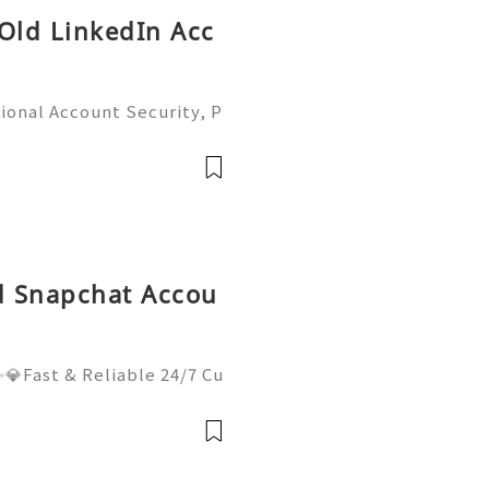
 Old LinkedIn Acc
ional Account Security, P
 Management (Complete Gu
iable 24/7 Customer Suppo
 541-7
ld Snapchat Accou
💎Fast & Reliable 24/7 Cu
sApp :+1 (506) 541-7768
lhub 💫💎💲💫🌐✨💎Discor
il:usadigitalhubsell@gmai