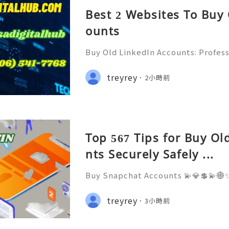
Best 2 Websites To Buy
ounts
Buy Old LinkedIn Accounts: Profess
rivacy Protection & Responsible
ide 2026) 💫💎💲💫🌐✨💎Fast & Rel
treyrey
2小時前
rt 💫💎💲💫🌐✨💎WhatsApp :+1 (506)
Top 567 Tips for Buy O
nts Securely Safely ...
Buy Snapchat Accounts 💫💎💲💫🌐✨
stomer Support 💫💎💲💫🌐✨💎What
💫💎💲💫🌐✨💎Telegram: @usadigita
treyrey
3小時前
d: usadigitalhub 💫💎💲💫🌐✨💎Ema
l