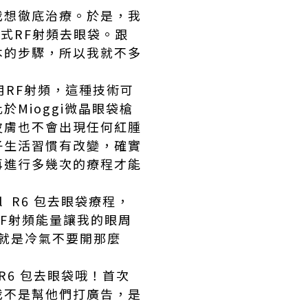
我想徹底治療。於是，我
式RF射頻去眼袋。跟
本的步驟，所以我就不多
使用RF射頻，這種技術可
Mioggi微晶眼袋槍
皮膚也不會出現任何紅腫
子生活習慣有改變，確實
再進行多幾次的療程才能
l R6 包去眼袋療程，
F射頻能量讓我的眼周
，就是冷氣不要開那麼
 R6 包去眼袋哦！首次
我不是幫他們打廣告，是