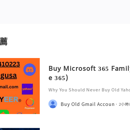
薦
Buy Microsoft 365 Famil
e 365)
Why You Should Never Buy Old Yah
ntinues to be used by millions of 
onal communication, business cor
Buy Old Gmail Accoun
2小時
ccount recovery. Because of