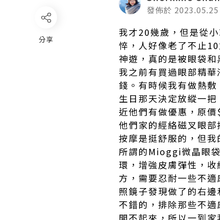
發佈於 2023.05.25
我才20幾歲，但是從
分享
悴，人好像老了不止1
神遊，真的是被眼袋和
我之前有買過眼部精華
錢。有時候我有做熱敷
生日那天決定放縱一把
近他們有做優惠，原價$
他們家的經絡磁叉眼部
按摩是挺舒服的，但我
所謂的Mioggi微
環，增強皮膚彈性，收
方，需要忍耐一些不適
照鏡子發現做了的右邊和
不錯的，排除那些不適
開不起來，所以一到家