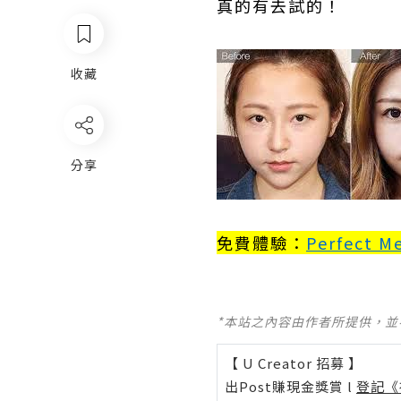
真的有去試的！
收藏
分享
免費體驗：
Perfect 
*本站之內容由作者所提供，
【 U Creator 招募 】
出Post賺現金獎賞 l
登記《