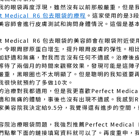
我的眼袋再度浮現，雖然沒有以前那般嚴重，但是
ct Medical R6 包去眼袋的療程
。這家使用的是3段
美容師會進行皮膚測試和詢問身體情況。這個是基
ct Medical R6 包去眼袋的美容師會在眼袋附近
，令眼周膠原蛋白增生，提升眼周皮膚的彈性。相比於
加舒適和無痛，對我而言沒有任何不適感。治療後
等待了兩個月的時間來觀察效果，發現可能是這陣
嚴重，黑眼圈也不太明顯了。但是聰明的我知道要
我很快就預約了多做10次。
療對我都適用，但是我更喜歡Perfect Medica
適和無痛的體驗，事後也沒有出現不適感。我感到R
家美容院我決定給9.5分，我覺得還有進步的空間
治療眼袋問題，我強烈推薦Perfect Medical
們點擊下面的鏈接填寫資料就可以了。再度重申，