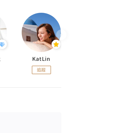
杜
KatLin
Missmiki 米奇小姐
追蹤
追蹤