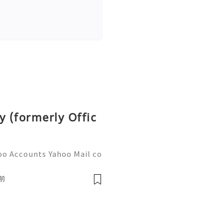
y (formerly Offic
oo Accounts Yahoo Mail co
people worldwide for pers
respondence, and online a
前