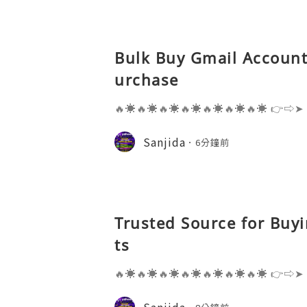
Bulk Buy Gmail Accounts
urchase
🔥☀️🔥☀️🔥☀️🔥☀️🔥☀️🔥☀️🔥☀️ 👉⇨➤
⇨➤ WhatsApp :+1 (909) 630-5664 
ail.com 👉⇨➤ Visit To Website: htt
Sanjida
6分鐘前
s one of the most widely used emai
Trusted Source for Buy
ts
🔥☀️🔥☀️🔥☀️🔥☀️🔥☀️🔥☀️🔥☀️ 👉⇨➤
⇨➤ WhatsApp :+1 (909) 630-5664 
ail.com 👉⇨➤ Visit To Website: htt
Sanjida