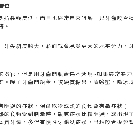
部位
身抗裂強度低，而且也經常用來咀嚼，是牙齒咬合
時。
，牙尖斜度越大，斜面就會承受更大的水平分力，
的器官，但是用牙齒開瓶蓋傷不起啊~如果經常暴力
群。除了牙齒開瓶蓋，咬硬質糖果，啃螃蟹，啃冰
有明顯的症狀，偶爾吃冷或熱的食物會有敏症狀；
熱的食物受到刺激時，敏感症狀比較明顯，或出現
本質牙髓，多伴有慢性牙髓炎症狀，出現咬合後短