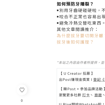
如何預防牙隱裂？
￭別用牙齒硬碰硬啦，
￭咬合不正常也容易出
￭避免冷熱交替吃東西
其他文章閱讀推介：
為什麼拔牙要切開牙齦
拔牙後如何護理？
*本站之內容由作者所提供，
【 U Creator 招募 】
出Post賺現金獎賞 l
登記《
【 睇Post + 參加品牌活動 
瀏覽更多社群
打卡
丶
旅遊
0
U Blog開咗WhatsAp