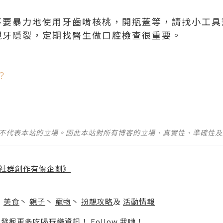
不要暴力地使用牙齒啃核桃，開瓶蓋等，請找小工具
現牙隱裂，定期找醫生做口腔檢查很重要。
。
？
並不代表本站的立場。因此本站對所有博客的立場、真實性、準確性
社群創作有價企劃》
】
丶
美食
丶
親子
丶
寵物
丶
扮靚攻略
及
活動情報
p啦！發掘更多吃喝玩樂資訊！
Follow 我哋
！