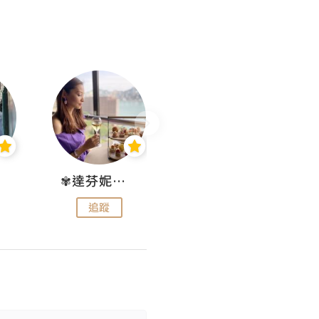
✾達芬妮•愛孩子•愛生活✾
wendysugar享受生活gogogo
追蹤
追蹤