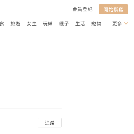
會員登記
開始撰寫
食
旅遊
女生
玩樂
親子
生活
寵物
行山
更多
打卡
追蹤