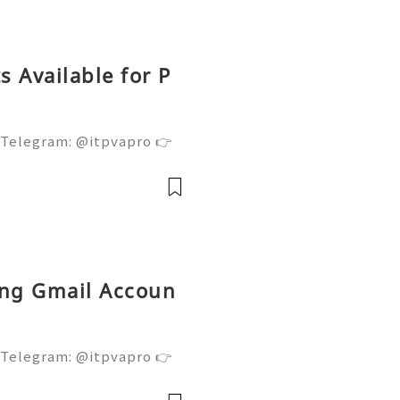
 Available for P
 Telegram: @itpvapro 👉
👉⇨➤ Email : itpvapro@gm
ps://itpvapro.com Gmail i
l servi
ing Gmail Accoun
 Telegram: @itpvapro 👉
👉⇨➤ Email : itpvapro@gm
ps://itpvapro.com Gmail i