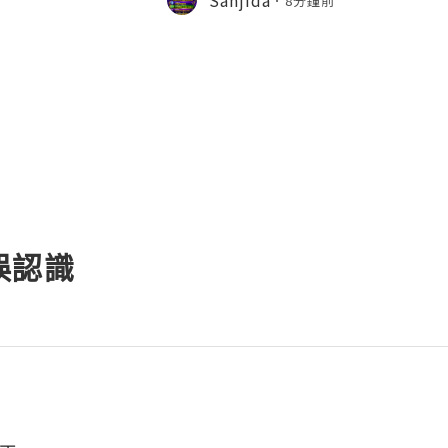
8分鐘前
s one of the most widely used emai
誤認識