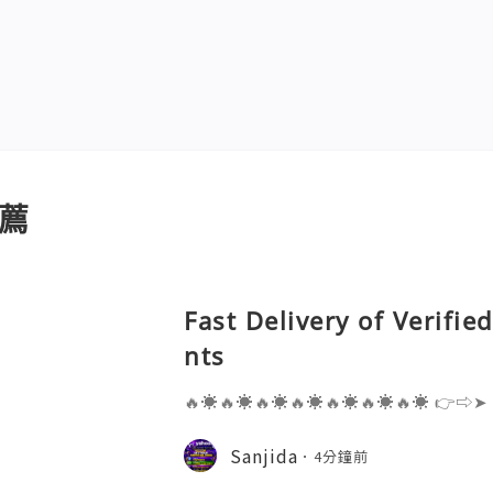
薦
Fast Delivery of Verifi
nts
🔥☀️🔥☀️🔥☀️🔥☀️🔥☀️🔥☀️🔥☀️ 👉⇨➤
⇨➤ WhatsApp :+1 (909) 630-5664 
ail.com 👉⇨➤ Visit To Website: htt
Sanjida
4分鐘前
s one of the most widely used emai