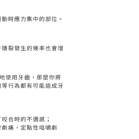
運動時應力集中的部位。
牙隱裂發生的幾率也會增
地使用牙齒，那麼你將
塊等行為都有可能造成牙
了咬合時的不適感；
暫劇痛，定點性咀嚼劇