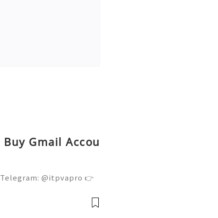
ed Buy Gmail Accou
 Telegram: @itpvapro 👉
👉⇨➤ Email : itpvapro@gm
ps://itpvapro.com Gmail i
l servi