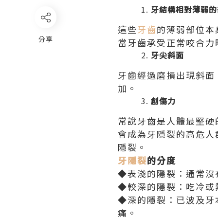
牙結構相對薄弱的
這些
牙齒
的薄弱部位本
分享
當牙齒承受正常咬合力
牙尖斜面
牙齒經過磨損出現斜面
加。
創傷力
常說牙齒是人體最堅硬
會成為牙隱裂的高危人
隱裂。
牙隱裂
的分度
◆表淺的隱裂：通常沒
◆較深的隱裂：吃冷或
◆深的隱裂：已波及牙
痛。