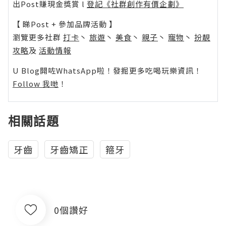
出Post賺現金獎賞 l
登記《社群創作有價企劃》
【 睇Post + 參加品牌活動 】
瀏覽更多社群
打卡
丶
旅遊
丶
美食
丶
親子
丶
寵物
丶
扮靚
攻略
及
活動情報
U Blog開咗WhatsApp啦！發掘更多吃喝玩樂資訊！
Follow 我哋
！
相關話題
牙齒
牙齒矯正
箍牙
0個讚好