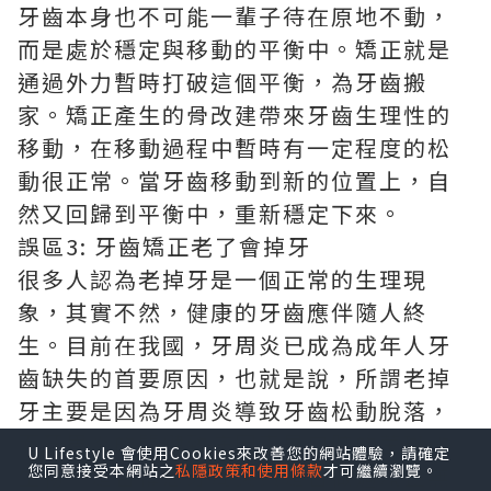
牙齒本身也不可能一輩子待在原地不動，
而是處於穩定與移動的平衡中。矯正就是
通過外力暫時打破這個平衡，為牙齒搬
家。矯正產生的骨改建帶來牙齒生理性的
移動，在移動過程中暫時有一定程度的松
動很正常。當牙齒移動到新的位置上，自
然又回歸到平衡中，重新穩定下來。
誤區3: 牙齒矯正老了會掉牙
很多人認為老掉牙是一個正常的生理現
象，其實不然，健康的牙齒應伴隨人終
生。目前在我國，牙周炎已成為成年人牙
齒缺失的首要原因，也就是說，所謂老掉
牙主要是因為牙周炎導致牙齒松動脫落，
而牙周炎的關鍵致病因素是口腔的菌斑微
U Lifestyle 會使用Cookies來改善您的網站體驗，請確定
您同意接受本網站之
私隱政策和使用條款
才可繼續瀏覽。
生物。是否罹患牙周炎與是否做過矯正無