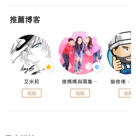
推薦博客
點滴
艾米莉
儍媽媽與兩隻小魔怪之家
追蹤
追蹤
追蹤